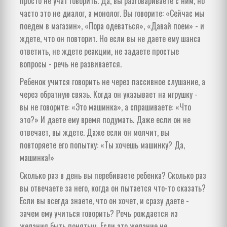
просто не учат говорить. Да, вы разговариваете с ним, но
часто это не диалог, а монолог. Вы говорите: «Сейчас мы
поедем в магазин», «Пора одеваться», «Давай поем» - и
ждете, что он повторит. Но если вы не даете ему шанса
ответить, не ждете реакции, не задаете простые
вопросы - речь не развивается.
Ребенок учится говорить не через пассивное слушание, а
через обратную связь. Когда он указывает на игрушку -
вы не говорите: «Это машинка», а спрашиваете: «Что
это?» И даете ему время подумать. Даже если он не
отвечает, вы ждете. Даже если он молчит, вы
повторяете его попытку: «Ты хочешь машинку? Да,
машинка!»
Сколько раз в день вы перебиваете ребенка? Сколько раз
вы отвечаете за него, когда он пытается что-то сказать?
Если вы всегда знаете, что он хочет, и сразу даете -
зачем ему учиться говорить? Речь рождается из
желания быть понятым. Если это желание не