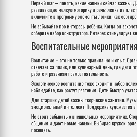
Первый шаг – понять, какие навыки сейчас важны. Дл
развивающие мелкую моторику и речь: лепка из пласт
включайте в программу элементы логики, как сортиро
Не забывайте про интересы ребёнка. Когда он захоче
соберите набор конструктора. Интерес стимулирует в
Воспитательные мероприятия
Воспитание – это не только правила, но и опыт. Орг
отвечает за полив, или кулинарный день, где дети г
работе и развивают самостоятельность.
Экологическое воспитание тоже входит в набор полез
наблюдайте, как растут растения. Дети быстро учатс
Для старших детей важны творческие занятия. Музык
эмоциональный интеллект. Поддержка художества в 
Не стоит забывать о внешкольных мероприятиях. Спо
общения и дают новые навыки. Выбирая кружок, ориен
посещать.