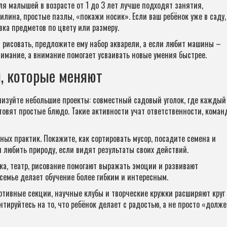
я малышей в возрасте от 1 до 3 лет лучше подходят занятия,
илина, простые пазлы, «покажи носик». Если ваш ребёнок уже в саду,
вка предметов по цвету или размеру.
т рисовать, предложите ему набор акварели, а если любит машины –
нимание, а внимание помогает усваивать новые умения быстрее.
, которые меняют
анизуйте небольшие проекты: совместный садовый уголок, где каждый
отовят простые блюдо. Такие активности учат ответственности, коман
ных практик. Покажите, как сортировать мусор, посадите семена и
я любить природу, если видят результаты своих действий.
а, театр, рисование помогают выражать эмоции и развивают
семье делает обучение более гибким и интересным.
ртивные секции, научные клубы и творческие кружки расширяют круг
тируйтесь на то, что ребёнок делает с радостью, а не просто «долж