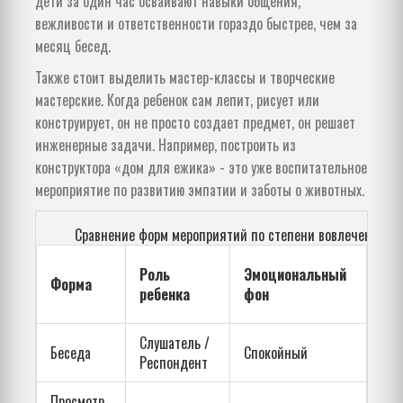
дети за один час осваивают навыки общения,
вежливости и ответственности гораздо быстрее, чем за
месяц бесед.
Также стоит выделить мастер-классы и творческие
мастерские. Когда ребенок сам лепит, рисует или
конструирует, он не просто создает предмет, он решает
инженерные задачи. Например, построить из
конструктора «дом для ежика» - это уже воспитательное
мероприятие по развитию эмпатии и заботы о животных.
Сравнение форм мероприятий по степени вовлеченност
Ско
Роль
Эмоциональный
Форма
усв
ребенка
фон
те
Слушатель /
Беседа
Спокойный
Сре
Респондент
Просмотр
Выс