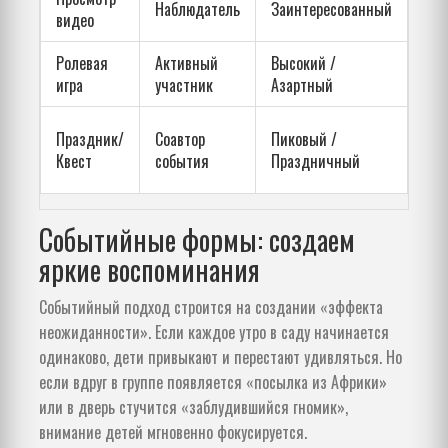
Наблюдатель
Заинтересованный
видео
(кр
Ролевая
Активный
Высокий /
Оче
игра
участник
Азартный
выс
Мак
Праздник/
Соавтор
Пиковый /
(че
Квест
события
Праздничный
эмо
Событийные формы: создаем
яркие воспоминания
Событийный подход строится на создании «эффекта
неожиданности». Если каждое утро в саду начинается
одинаково, дети привыкают и перестают удивляться. Но
если вдруг в группе появляется «посылка из Африки»
или в дверь стучится «заблудившийся гномик»,
внимание детей мгновенно фокусируется.