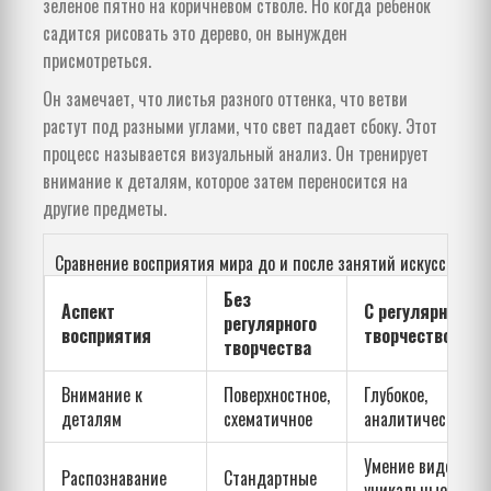
зеленое пятно на коричневом стволе. Но когда ребенок
садится рисовать это дерево, он вынужден
присмотреться.
Он замечает, что листья разного оттенка, что ветви
растут под разными углами, что свет падает сбоку. Этот
процесс называется
визуальный анализ
. Он тренирует
внимание к деталям, которое затем переносится на
другие предметы.
Сравнение восприятия мира до и после занятий искусством
Без
Аспект
С регулярным
регулярного
восприятия
творчеством
творчества
Внимание к
Поверхностное,
Глубокое,
деталям
схематичное
аналитическое
Умение видеть
Распознавание
Стандартные
уникальные