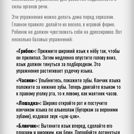
силы органов речи
.
Эти упражнения можно делать дома перед зеркалом.
Главное правило: делайте их весело, в игровой форме.
Ребенок не должен чувствовать себя на дрессировке. Вот
несколько базовых упражнений:
«Грибок»:
Прижмите широкий язык к нёбу так, чтобы
он прилипал. Затем медленно опустите голову вниз,
язык должен тянуться за подбородком. Это
упражнение растягивает уздечку языка.
«Часики»:
Улыбнитесь, покажите зубы. Кончик языка
положите за нижние зубы. Теперь двигайте языком то
к правому уголку рта, то к левому, как маятник часов.
«Лошадка»:
Широко откройте рот и постучите
кончиком языка по альвеолам (бугоркам за верхними
зубами), издавая звук «цок-цок».
«Блинчик»:
Вытяните язык вперед, сделайте его
плоским и широким, как блин. Попробуйте дотянуться