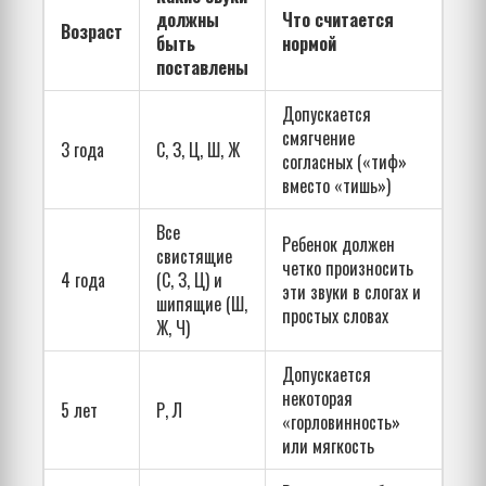
должны
Что считается
Возраст
быть
нормой
поставлены
Допускается
смягчение
3 года
С, З, Ц, Ш, Ж
согласных («тиф»
вместо «тишь»)
Все
Ребенок должен
свистящие
четко произносить
4 года
(С, З, Ц) и
эти звуки в слогах и
шипящие (Ш,
простых словах
Ж, Ч)
Допускается
некоторая
5 лет
Р, Л
«горловинность»
или мягкость