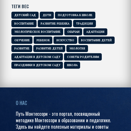
ТЕГИ ВЕС
ДЕТСКИЙ САД
ДЕТИ
ПОДГОТОВКА К ШКОЛЕ
ВОСПИТАНИЕ
РАЗВИТИЕ РЕБЕНКА
ТРАДИЦИИ
ЭКОЛОГИЧЕСКОЕ ВОСПИТАНИЕ
ОБЫЧАИ
АДАПТАЦИЯ
ОБУЧЕНИЕ
РЕБЕНОК
ИСКУССТВО
ВОСПИТАНИЕ ДЕТЕЙ
РАЗВИТИЕ
РАЗВИТИЕ ДЕТЕЙ
ЭКОЛОГИЯ
АДАПТАЦИЯ В ДЕТСКОМ САДУ
СОВЕТЫ РОДИТЕЛЯМ
ПРАЗДНИКИ В ДЕТСКОМ САДУ
ШКОЛА
О НАС
Путь Монтессори - это портал, посвященный
методике Монтессори в образовании и педагогике.
Здесь вы найдете полезные материалы и советы