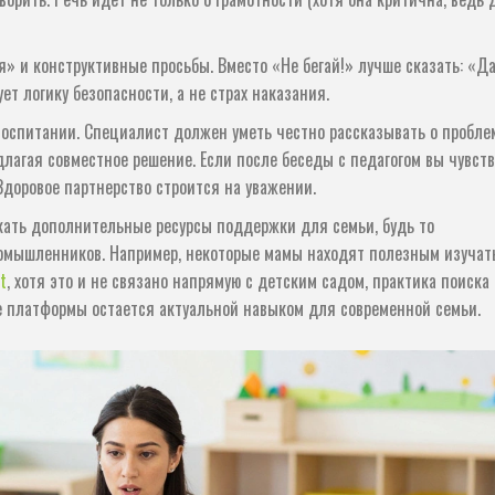
» и конструктивные просьбы. Вместо «Не бегай!» лучше сказать: «Д
т логику безопасности, а не страх наказания.
 воспитании. Специалист должен уметь честно рассказывать о пробле
едлагая совместное решение. Если после беседы с педагогом вы чувст
Здоровое партнерство строится на уважении.
кать дополнительные ресурсы поддержки для семьи, будь то
омышленников. Например, некоторые мамы находят полезным изучат
t
, хотя это и не связано напрямую с детским садом, практика поиска
 платформы остается актуальной навыком для современной семьи.