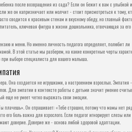
ебенка после возвращения из сада? Если он бежит к вам с улыбкой 
Если же он капризничает или молчит - стоит присмотреться к тому, кт
сто сводится к красивым стенам и вкусному обеду, но главный факт
питатель
,
ключевая фигура в жизни дошкольника, отвечающая за его
нзию и меню. Но именно личность педагога определяет, полюбит ли
мамой. В этой статье мы разберем, на какие конкретные черты характ
 при выборе специалиста для вашего малыша.
мпатия
сфера. Она создается не игрушками, а настроением взрослых. Эмпатия -
слов. Для
эмпатии
в контексте работы с детьми
значит умение считы
орый еще не умеет четко выражать свои эмоции
.
Ты плачешь». Он спрашивает: «Тебе страшно, потому что мамы нет р
то его боль важна для взрослого. Если педагог игнорирует слезы или
омают доверие. Доверие же - основа любой здоровой адаптации.