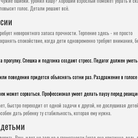
а чужие ошибки. Уронил кашу? Хороший взрослый поможет убрать и ск
повысит голос. Детали решают всё.
ссии
ребует невероятного запаса прочности. Терпение здесь - не просто
охранять спокойствие, когда дети одновременно требуют внимания, бе
а прогулку. Спешка и подгонка создают стресс. Педагог должен уметь
или поведения придется объяснять сотни раз. Раздражение в голосе
к может сорваться. Профессионал умеет делать паузу перед реакци
ет, быстро переходит от одной задачи к другой, не дослушивая детей
собен дать ребенку ту стабильность, которая ему нужна.
 детьми
рить. Речь идет не только о грамотности (хотя она критична, ведь 