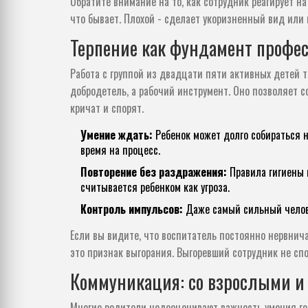
Обратите внимание на то, как сотрудник реагирует н
что бывает. Плохой - сделает укоризненный вид или 
Терпение как фундамент профе
Работа с группой из двадцати пяти активных детей т
добродетель, а рабочий инструмент. Оно позволяет с
кричат и спорят.
Умение ждать:
Ребенок может долго собираться н
время на процесс.
Повторение без раздражения:
Правила гигиены 
считывается ребенком как угроза.
Контроль импульсов:
Даже самый сильный челове
Если вы видите, что воспитатель постоянно нервнича
это признак выгорания. Выгоревший сотрудник не спо
Коммуникация: со взрослыми и
Многие родители недооценивают важность умения гово