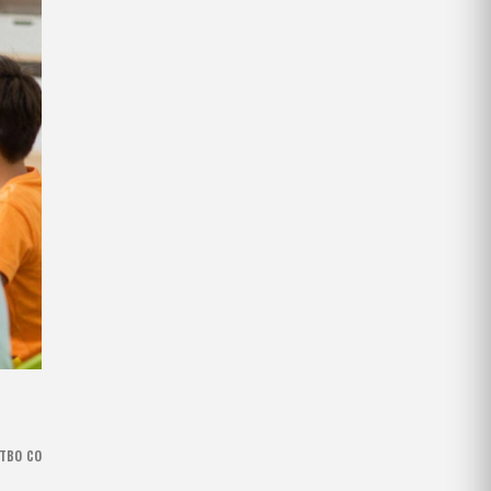
тво со