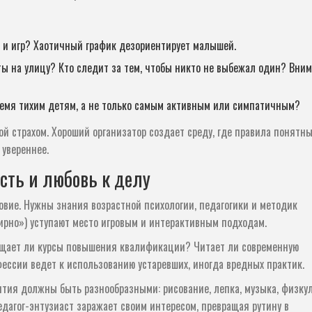
 и игр? Хаотичный график дезориентирует малышей.
ты на улицу? Кто следит за тем, чтобы никто не выбежал один? Вни
ремя тихим детям, а не только самым активным или симпатичным?
й страхом. Хороший организатор создает среду, где правила понятны
 увереннее.
сть и любовь к делу
овие. Нужны знания возрастной психологии, педагогики и методик
ирно») уступают место игровым и интерактивным подходам.
сещает ли курсы повышения квалификации? Читает ли современную
фессии ведет к использованию устаревших, иногда вредных практик.
ятия должны быть разнообразными: рисование, лепка, музыка, физкул
едагог-энтузиаст заражает своим интересом, превращая рутину в