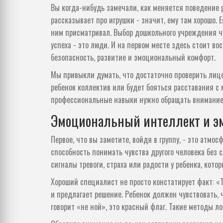
Вы когда-нибудь замечали, как меняется поведение р
рассказывает про игрушки - значит, ему там хорошо. 
ним присматривал. Выбор дошкольного учреждения ча
успеха - это люди. И на первом месте здесь стоит
вос
безопасность, развитие и эмоциональный комфорт
.
Мы привыкли думать, что достаточно проверить лице
ребенок коллектив или будет бояться расставания с 
профессиональные навыки нужно обращать внимание
Эмоциональный интеллект и э
Первое, что вы заметите, войдя в группу, - это атмо
способность понимать чувства другого человека без 
сигналы тревоги, страха или радости у ребенка, кот
Хороший специалист не просто констатирует факт: «
и предлагает решение. Ребенок должен чувствовать, ч
говорит «не ной», это красный флаг. Такие методы л