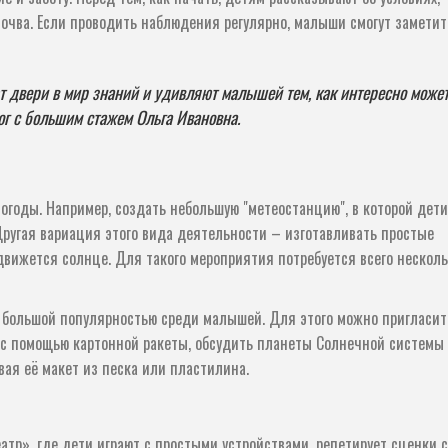
почва. Если проводить наблюдения регулярно, малыши смогут заметить
 двери в мир знаний и удивляют малышей тем, как интересно може
ог с большим стажем Ольга Ивановна.
огоды. Например, создать небольшую "метеостанцию", в которой дети
ругая вариация этого вида деятельности – изготавливать простые
 движется солнце. Для такого мероприятия потребуется всего нескол
 большой популярностью среди малышей. Для этого можно пригласит
 с помощью картонной ракеты, обсудить планеты Солнечной системы
вая её макет из песка или пластилина.
атр», где дети играют с простыми устройствами, репетирует сценки с