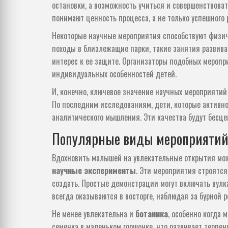
остановки, а возможность учиться и совершенствова
понимают ценность процесса, а не только успешного 
Некоторые научные мероприятия способствуют физиче
походы в близлежащие парки, такие занятия развив
интерес к ее защите. Организаторы подобных меропр
индивидуальных особенностей детей.
И, конечно, ключевое значение научных мероприятий
По последним исследованиям, дети, которые активно 
аналитического мышления. Эти качества будут бесце
Популярные виды мероприяти
Вдохновить малышей на увлекательные открытия мо
научные эксперименты
. Эти мероприятия строятся
создать. Простые демонстрации могут включать вулк
всегда оказываются в восторге, наблюдая за бурной р
Не менее увлекательна и
ботаника
, особенно когда 
семечка в маленьком горшочке, что развивает терпени