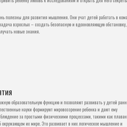
привить ребенку любовь к исследованиям и открыть для него секрет
ень полезны для развития мышления. Они учат детей работать в ком
 задача взрослых – создать безопасную и вдохновляющую обстановку,
лучать новые знания.
ятия
жную образовательную функцию и позволяют развивать у детей ран
естественные науки формируют мировоззрение ребенка и дают ему
аблюдение за простыми физическими процессами, такими как плаван
б окружающем их мире. Это развивает в них логическое мышление и