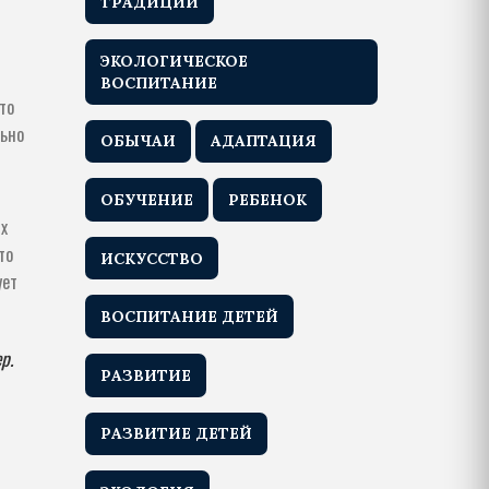
ТРАДИЦИИ
ЭКОЛОГИЧЕСКОЕ
ВОСПИТАНИЕ
то
льно
ОБЫЧАИ
АДАПТАЦИЯ
ОБУЧЕНИЕ
РЕБЕНОК
х
то
ИСКУССТВО
ует
ВОСПИТАНИЕ ДЕТЕЙ
р.
РАЗВИТИЕ
РАЗВИТИЕ ДЕТЕЙ