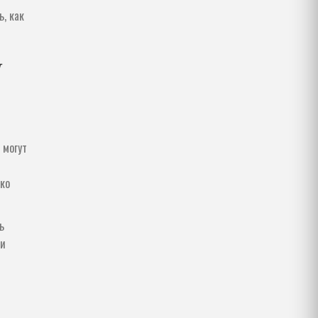
, как
т
 могут
ько
ь
 и