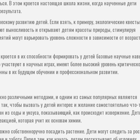
ться. В этом кроется настоящая школа жизни, когда наученные дети
результата.
скому развитию детей. Если взять, к примеру, экологические квесты
ают выносливость и открывают детям красоты природы, стимулируя
иятий могут варьировать уровень сложности в зависимости от возрас
 кроется в их способности формировать у детей базовые научные нав
участвуют в научных играх, имеют более высокий уровень критическо
нны в их будущем обучении и профессиональном развитии.
й
жно различными методами, и одним из самых популярных являются
 так, чтобы вызвать у детей интерес и желание самостоятельно что-
ан из соды и уксуса, показывающий, как происходит извержение. Дет
еакцией, которая учит их основам химии.
можно собственноручно посадить растение. Дети могут следить за ро
е и заботу. Перед тем, как начать, детям рассказывают об условиях,