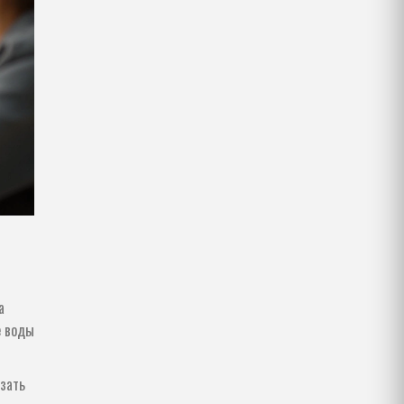
а
е воды
азать