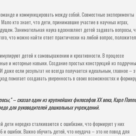
 команде и коммуницировать между собой. Совместные эксперименты
ало кто знает, что дети, принимавшие участие в научных играх,
дущем. Занимательная наука вдохновляет детей задавать вопросы, ч
ого, что можно найти ответ практически на любой вопрос, положите
имулируют детей к самовыражению и креативности. В процессе
ные и моторные навыки. Создание простых конструкций из подручны
И даже если результат не всегда получается идеальным, главное – э
ход помогает создавать уверенность в своих возможностях и формир
росы," – сказал один из крупнейших философов ХХ века, Карл Поппе
редо для руководителей дошкольных учреждений.
ий дети нередко сталкиваются с ошибками, что формирует у них
 и ошибок. Важно обучить детей, что неудача – это не повод для