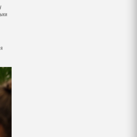
у
выки
яя