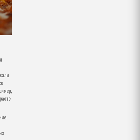
ля
ивали
со
ример,
расте
ние
из