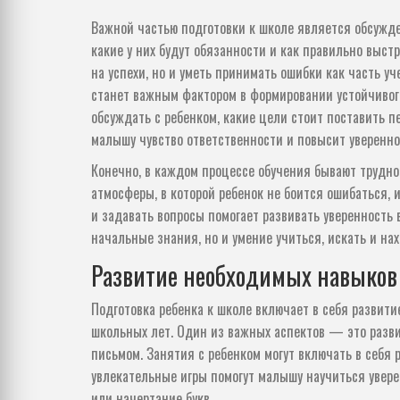
Важной частью подготовки к школе является обсужде
какие у них будут обязанности и как правильно выст
на успехи, но и уметь принимать ошибки как часть у
станет важным фактором в формировании устойчиво
обсуждать с ребенком, какие цели стоит поставить пе
малышу чувство ответственности и повысит увереннос
Конечно, в каждом процессе обучения бывают трудно
атмосферы, в которой ребенок не боится ошибаться, 
и задавать вопросы помогает развивать уверенность 
начальные знания, но и умение учиться, искать и нах
Развитие необходимых навыков
Подготовка ребенка к школе включает в себя развит
школьных лет. Один из важных аспектов — это разв
письмом. Занятия с ребенком могут включать в себя 
увлекательные игры помогут малышу научиться увер
или начертание букв.