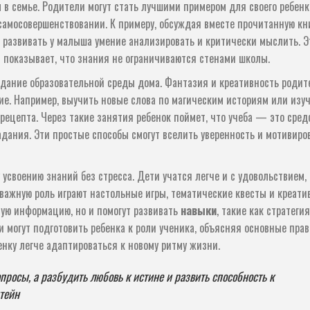
в семье. Родители могут стать лучшими примером для своего ребенк
самосовершенствовании. К примеру, обсуждая вместе прочитанную кн
развивать у малыша умение анализировать и критически мыслить. Э
и показывает, что знания не ограничиваются стенами школы.
здание образовательной среды дома. Фантазия и креативность родит
е. Например, выучить новые слова по магическим историям или изу
рецепта. Через такие занятия ребенок поймет, что учеба — это сред
адания. Эти простые способы смогут вселить уверенность и мотивиро
усвоению знаний без стресса. Дети учатся легче и с удовольствием,
оважную роль играют настольные игры, тематические квесты и креат
мую информацию, но и помогут развивать
навыки
, такие как стратегия
и могут подготовить ребенка к роли ученика, объясняя основные пра
нку легче адаптироваться к новому ритму жизни.
просы, а разбудить любовь к истине и развить способность к
тейн