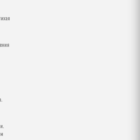
тихая
а
тения
.
и.
им