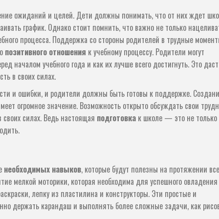
ние ожиданий и целей. Дети должны понимать, что от них ждет шко
раивать график. Однако стоит помнить, что важно не только нацелива
чебного процесса. Поддержка со стороны родителей в трудные момен
го
позитивного отношения
к учебному процессу. Родители могут
ред началом учебного года и как их лучше всего достигнуть. Это даст
ть в своих силах.
сти и ошибки, и родители должны быть готовы к поддержке. Создан
имеет огромное значение. Возможность открыто обсуждать свои труд
в своих силах. Ведь настоящая
подготовка
к школе — это не только
одить.
ие
необходимых навыков
, которые будут полезны на протяжении вс
итие мелкой моторики, которая необходима для успешного овладения
раскраски, лепку из пластилина и конструкторы. Эти простые и
енно держать карандаш и выполнять более сложные задачи, как рисо