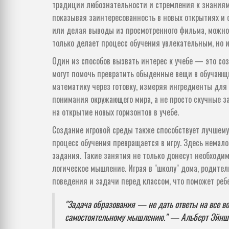
традиции любознательности и стремления к знаниям 
показывая заинтересованность в новых открытиях и 
или делая выводы из просмотренного фильма, можно 
только делает процесс обучения увлекательным, но 
Один из способов вызвать интерес к учебе — это со
могут помочь превратить обыденные вещи в обучающи
математику через готовку, измеряя ингредиенты для 
понимания окружающего мира, а не просто скучные з
на открытие новых горизонтов в учебе.
Создание игровой среды также способствует лучшему 
процесс обучения превращается в игру. Здесь немал
задания. Такие занятия не только донесут необходи
логическое мышление. Играя в "школу" дома, родител
поведения и задачи перед классом, что поможет ребе
"Задача образования — не дать ответы на все во
самостоятельному мышлению." — Альберт Эйнш