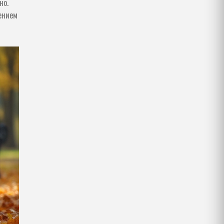
но.
ением