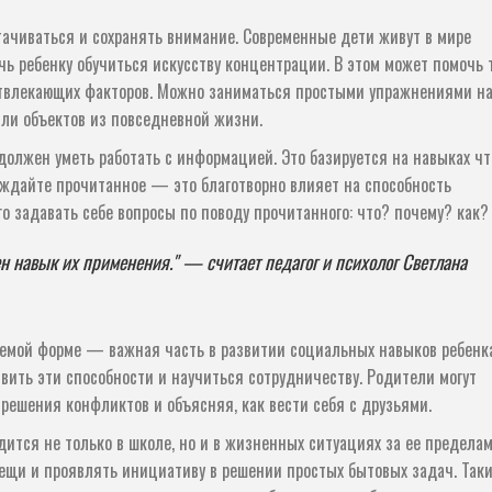
ачиваться и сохранять внимание. Современные дети живут в мире
чь ребенку обучиться искусству концентрации. В этом может помочь 
 отвлекающих факторов. Можно заниматься простыми упражнениями н
ли объектов из повседневной жизни.
 должен уметь работать с информацией. Это базируется на навыках ч
суждайте прочитанное — это благотворно влияет на способность
о задавать себе вопросы по поводу прочитанного: что? почему? как?
н навык их применения." — считает педагог и психолог Светлана
лемой форме — важная часть в развитии социальных навыков ребенка
вить эти способности и научиться сотрудничеству. Родители могут
решения конфликтов и объясняя, как вести себя с друзьями.
дится не только в школе, но и в жизненных ситуациях за ее пределам
вещи и проявлять инициативу в решении простых бытовых задач. Так