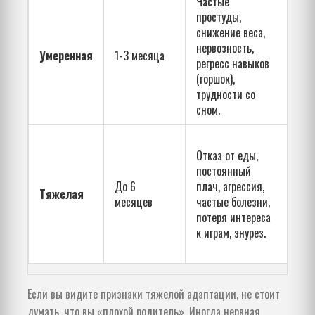
Частые
Сни
простуды,
наг
снижение веса,
иск
нервозность,
доп
Умеренная
1-3 месяца
регресс навыков
кру
(горшок),
обе
трудности со
эмо
сном.
пок
Обя
Отказ от еды,
кон
постоянный
дет
До 6
плач, агрессия,
пси
Тяжелая
месяцев
частые болезни,
воз
потеря интереса
вре
к играм, энурез.
пре
пос
Если вы видите признаки тяжелой адаптации, не стоит
думать, что вы «плохой родитель». Иногда нервная