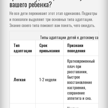
вашего ребенка?
Не все дети переживают этот этап одинаково. Педиатры
и психологи выделяют три основных типа адаптации.
Знание своего типа поможет вам понять, чего ожидать.
Типы адаптации детей к детскому саду
Тип
Срок
Признаки
Ре
адаптации
привыкания
поведения
Кратковременный
Под
плач при
реж
расставании,
за 
быстрое
Легкая
1-2 недели
пос
восстановление
уве
настроения,
вре
сохранение
пре
аппетита и сна.