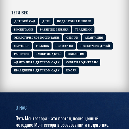
ТЕГИ ВЕС
ДЕТСКИЙ САД
ДЕТИ
ПОДГОТОВКА К ШКОЛЕ
ВОСПИТАНИЕ
РАЗВИТИЕ РЕБЕНКА
ТРАДИЦИИ
ЭКОЛОГИЧЕСКОЕ ВОСПИТАНИЕ
ОБЫЧАИ
АДАПТАЦИЯ
ОБУЧЕНИЕ
РЕБЕНОК
ИСКУССТВО
ВОСПИТАНИЕ ДЕТЕЙ
РАЗВИТИЕ
РАЗВИТИЕ ДЕТЕЙ
ЭКОЛОГИЯ
АДАПТАЦИЯ В ДЕТСКОМ САДУ
СОВЕТЫ РОДИТЕЛЯМ
ПРАЗДНИКИ В ДЕТСКОМ САДУ
ШКОЛА
О НАС
Путь Монтессори - это портал, посвященный
методике Монтессори в образовании и педагогике.