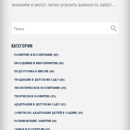
знаниям и могут легко усвоить важность заботы
о планете. Элементарные дейсвтия, такие как
раздельный сбор отходов и осознание важности
ресурсов, могут стать основой для развития
осознанности. Помогаем детям понять, что от их
действий зависит будущее планеты. Это не
КАТЕГОРИИ
только полезно для экологии, но и развивает в
РАЗВИТИЕ И ВОСПИТАНИЕ
(45)
детях чувство ответственности и заботы.
ПРАЗДНИКИ И МЕРОПРИЯТИЯ
(45)
ПОДГОТОВКА К ШКОЛЕ
(45)
ТРАДИЦИИ В ДЕТСКОМ САДУ
(43)
ЭКОЛОГИЧЕСКОЕ ВОСПИТАНИЕ
(36)
ТВОРЧЕСКОЕ РАЗВИТИЕ
(35)
АДАПТАЦИЯ В ДЕТСКОМ САДУ
(32)
СОВЕТЫ ПО АДАПТАЦИИ ДЕТЕЙ В САДИКЕ
(19)
РАЗВИВАЮЩИЕ ЗАНЯТИЯ
(14)
СЕМЬЯ И РОДИТЕЛИ
(13)