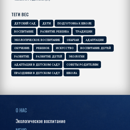
ТЕГИ ВЕС
ДЕТСКИЙ САД
ДЕТИ
ПОДГОТОВКА К ШКОЛЕ
ВОСПИТАНИЕ
РАЗВИТИЕ РЕБЕНКА
ТРАДИЦИИ
ЭКОЛОГИЧЕСКОЕ ВОСПИТАНИЕ
ОБЫЧАИ
АДАПТАЦИЯ
ОБУЧЕНИЕ
РЕБЕНОК
ИСКУССТВО
ВОСПИТАНИЕ ДЕТЕЙ
РАЗВИТИЕ
РАЗВИТИЕ ДЕТЕЙ
ЭКОЛОГИЯ
АДАПТАЦИЯ В ДЕТСКОМ САДУ
СОВЕТЫ РОДИТЕЛЯМ
ПРАЗДНИКИ В ДЕТСКОМ САДУ
ШКОЛА
О НАС
Экологическое воспитание