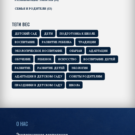
СЕМЬЯ И РОДИТЕЛИ
(13)
ТЕГИ ВЕС
ДЕТСКИЙ САД
ДЕТИ
ПОДГОТОВКА К ШКОЛЕ
ВОСПИТАНИЕ
РАЗВИТИЕ РЕБЕНКА
ТРАДИЦИИ
ЭКОЛОГИЧЕСКОЕ ВОСПИТАНИЕ
ОБЫЧАИ
АДАПТАЦИЯ
ОБУЧЕНИЕ
РЕБЕНОК
ИСКУССТВО
ВОСПИТАНИЕ ДЕТЕЙ
РАЗВИТИЕ
РАЗВИТИЕ ДЕТЕЙ
ЭКОЛОГИЯ
АДАПТАЦИЯ В ДЕТСКОМ САДУ
СОВЕТЫ РОДИТЕЛЯМ
ПРАЗДНИКИ В ДЕТСКОМ САДУ
ШКОЛА
О НАС