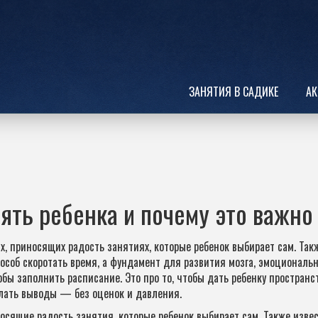
ЗАНЯТИЯ В САДИКЕ
АК
нять ребенка и почему это важно
х, приносящих радость занятиях, которые ребенок выбирает сам
. Так
пособ скоротать время, а фундамент для развития мозга, эмоциональ
обы заполнить расписание. Это про то, чтобы дать ребенку пространст
елать выводы — без оценок и давления.
осящие радость занятия, которые ребенок выбирает сам
. Также изве