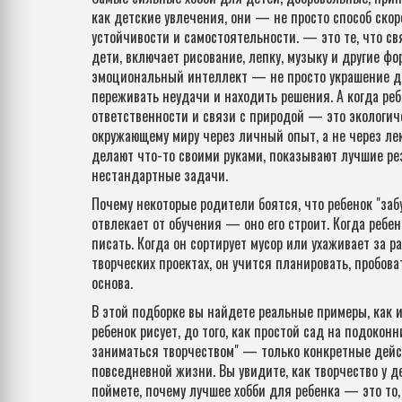
как
детские увлечения
, они — не просто способ ско
устойчивости и самостоятельности.
— это те, что св
дети
,
включает рисование, лепку, музыку и другие ф
эмоциональный интеллект
— не просто украшение де
переживать неудачи и находить решения. А когда реб
ответственности и связи с природой — это
экологич
окружающему миру через личный опыт, а не через ле
делают что-то своими руками, показывают лучшие ре
нестандартные задачи.
Почему некоторые родители боятся, что ребенок "заб
отвлекает от обучения — оно его строит. Когда ребен
писать. Когда он сортирует мусор или ухаживает за 
творческих проектах, он учится планировать, пробов
основа.
В этой подборке вы найдете реальные примеры, как им
ребенок рисует, до того, как простой сад на подокон
заниматься творчеством" — только конкретные дейст
повседневной жизни. Вы увидите, как творчество у д
поймете, почему лучшее хобби для ребенка — это то, ч