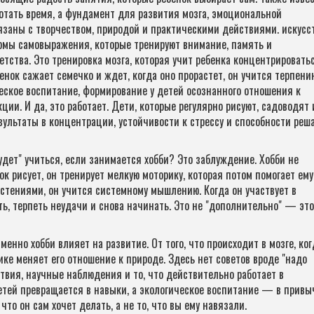
ротать время, а фундамент для развития мозга, эмоциональной
язаны с творчеством, природой и практическими действиями.
искусс
ормы самовыражения, которые тренируют внимание, память и
тства. Это тренировка мозга, которая учит ребенка концентрироватьс
енок сажает семечко и ждет, когда оно прорастет, он учится терпени
еское воспитание
,
формирование у детей осознанного отношения к
кции
. И да, это работает. Дети, которые регулярно рисуют, садоводят
зультаты в концентрации, устойчивости к стрессу и способности реш
удет" учиться, если занимается хобби? Это заблуждение. Хобби не
ок рисует, он тренирует мелкую моторику, которая потом помогает ему
растениями, он учится системному мышлению. Когда он участвует в
ать, терпеть неудачи и снова начинать. Это не "дополнительно" — это
енно хобби влияет на развитие. От того, что происходит в мозге, ког
нике меняет его отношение к природе. Здесь нет советов вроде "надо
вия, научные наблюдения и то, что действительно работает в
етей превращается в навыки, а экологическое воспитание — в привыч
то он сам хочет делать, а не то, что вы ему навязали.