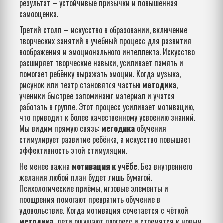
результат – устойчивые привычки и повышенная
самооценка.
Третий столп –
искусство в образовании
,
включение
творческих занятий в учебный процесс для развития
воображения и эмоционального интеллекта
. Искусство
расширяет творческие навыки, усиливает память и
помогает ребёнку выражать эмоции. Когда музыка,
рисунок или театр становятся частью
методика
,
ученики быстрее запоминают материал и учатся
работать в группе. Этот процесс усиливает мотивацию,
что приводит к более качественному усвоению знаний.
Мы видим прямую связь:
методика
обучения
стимулирует развитие ребёнка, а искусство повышает
эффективность этой стимуляции.
Не менее важна
мотивация к учёбе
. Без внутреннего
желания любой план будет лишь бумагой.
Психологические приёмы, игровые элементы и
поощрения помогают превратить обучение в
удовольствие. Когда мотивация сочетается с чёткой
методика
, дети ощущают прогресс и стремятся к новым