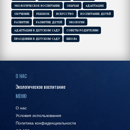
ЭКОЛОГИЧЕСКОЕ ВОСПИТАНИЕ
ОБЫЧАИ
АДАПТАЦИЯ
ОБУЧЕНИЕ
РЕБЕНОК
ИСКУССТВО
ВОСПИТАНИЕ ДЕТЕЙ
РАЗВИТИЕ
РАЗВИТИЕ ДЕТЕЙ
ЭКОЛОГИЯ
АДАПТАЦИЯ В ДЕТСКОМ САДУ
СОВЕТЫ РОДИТЕЛЯМ
ПРАЗДНИКИ В ДЕТСКОМ САДУ
ШКОЛА
О НАС
Экологическое воспитание
МЕНЮ
О нас
Условия использования
Политика конфиденциальности