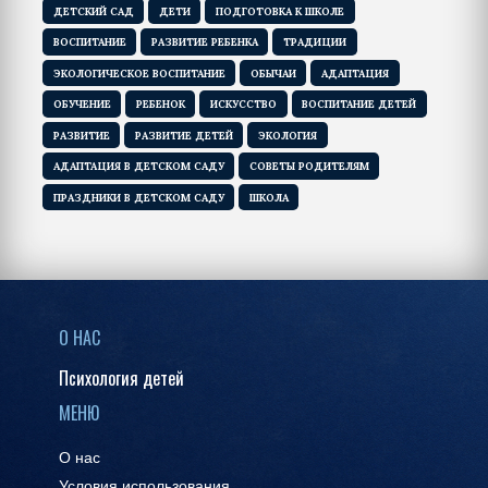
ДЕТСКИЙ САД
ДЕТИ
ПОДГОТОВКА К ШКОЛЕ
ВОСПИТАНИЕ
РАЗВИТИЕ РЕБЕНКА
ТРАДИЦИИ
ЭКОЛОГИЧЕСКОЕ ВОСПИТАНИЕ
ОБЫЧАИ
АДАПТАЦИЯ
ОБУЧЕНИЕ
РЕБЕНОК
ИСКУССТВО
ВОСПИТАНИЕ ДЕТЕЙ
РАЗВИТИЕ
РАЗВИТИЕ ДЕТЕЙ
ЭКОЛОГИЯ
АДАПТАЦИЯ В ДЕТСКОМ САДУ
СОВЕТЫ РОДИТЕЛЯМ
ПРАЗДНИКИ В ДЕТСКОМ САДУ
ШКОЛА
О НАС
Психология детей
МЕНЮ
О нас
Условия использования