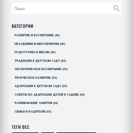
принципы каждого метода, их плюсы и минусы, а
также даются советы по их применению в
повседневной жизни. Исследуется влияние
КАТЕГОРИИ
различных методик на развитие ребенка и
РАЗВИТИЕ И ВОСПИТАНИЕ
(45)
прививаются полезные навыки. Статья
предлагает интересные факты и практические
ПРАЗДНИКИ И МЕРОПРИЯТИЯ
(45)
советы, которые помогут выбрать наиболее
ПОДГОТОВКА К ШКОЛЕ
(45)
подходящий подход к воспитанию собственного
ТРАДИЦИИ В ДЕТСКОМ САДУ
(43)
ребенка.
ЭКОЛОГИЧЕСКОЕ ВОСПИТАНИЕ
(35)
ТВОРЧЕСКОЕ РАЗВИТИЕ
(35)
АДАПТАЦИЯ В ДЕТСКОМ САДУ
(32)
СОВЕТЫ ПО АДАПТАЦИИ ДЕТЕЙ В САДИКЕ
(19)
РАЗВИВАЮЩИЕ ЗАНЯТИЯ
(14)
СЕМЬЯ И РОДИТЕЛИ
(13)
ТЕГИ ВЕС