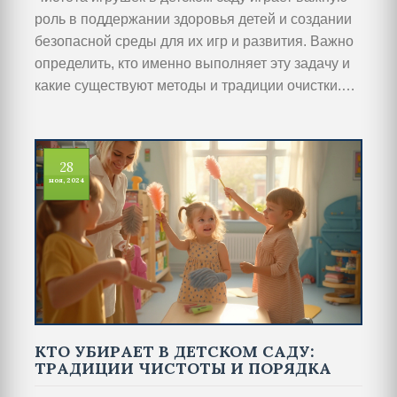
роль в поддержании здоровья детей и создании
безопасной среды для их игр и развития. Важно
определить, кто именно выполняет эту задачу и
какие существуют методы и традиции очистки.
Узнайте о полезных советах и интересных
фактах, связанных с этой важной обязанностью,
а также об участии педагогов и родителей в её
28
осуществлении в современном детском саду.
ноя, 2024
КТО УБИРАЕТ В ДЕТСКОМ САДУ:
ТРАДИЦИИ ЧИСТОТЫ И ПОРЯДКА