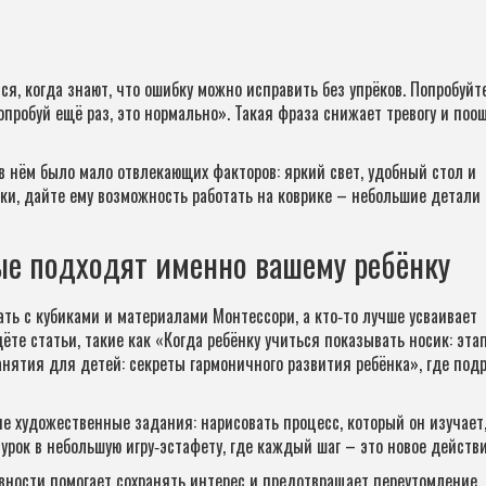
ся, когда знают, что ошибку можно исправить без упрёков. Попробуйт
пробуй ещё раз, это нормально». Такая фраза снижает тревогу и поо
в нём было мало отвлекающих факторов: яркий свет, удобный стол и
ки, дайте ему возможность работать на коврике – небольшие детали
ые подходят именно вашему ребёнку
ть с кубиками и материалами Монтессори, а кто‑то лучше усваивает
те статьи, такие как «Когда ребёнку учиться показывать носик: эта
нятия для детей: секреты гармоничного развития ребёнка», где под
ие художественные задания: нарисовать процесс, который он изучает
урок в небольшую игру‑эстафету, где каждый шаг – это новое действи
вности помогает сохранять интерес и предотвращает переутомление.