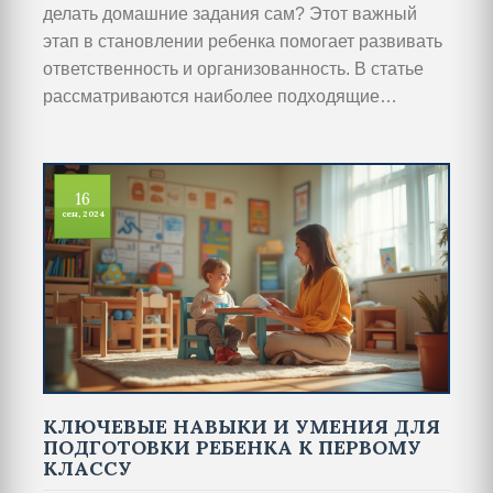
делать домашние задания сам? Этот важный
этап в становлении ребенка помогает развивать
ответственность и организованность. В статье
рассматриваются наиболее подходящие
возрастные этапы, когда можно начинать
приучать детей к самостоятельному выполнению
заданий, и даются полезные советы для
16
родителей.
сен, 2024
КЛЮЧЕВЫЕ НАВЫКИ И УМЕНИЯ ДЛЯ
ПОДГОТОВКИ РЕБЕНКА К ПЕРВОМУ
КЛАССУ