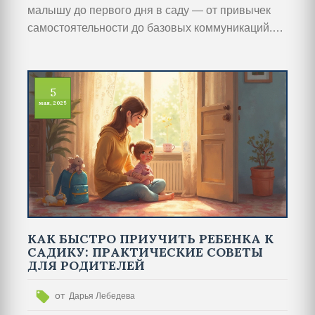
малышу до первого дня в саду — от привычек
самостоятельности до базовых коммуникаций.
Практические советы помогут подготовить
малыша к новым условиям жизни, избежать
лишних стрессов и сделать адаптацию в детском
5
саду проще. Пошаговые рекомендации и
мая, 2025
реальные примеры из жизни семей, где дети
успешно пережили этот этап. Это поможет вам
увереннее смотреть на старт в садовской жизни.
КАК БЫСТРО ПРИУЧИТЬ РЕБЕНКА К
САДИКУ: ПРАКТИЧЕСКИЕ СОВЕТЫ
ДЛЯ РОДИТЕЛЕЙ
от
Дарья Лебедева