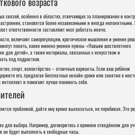
ткового возраста
ых связей, особенно в областях, отвечающих за планирование и конт
настроение, становятся более независимыми и иногда непонятными. 
ост ответственности заставляют мозг работать иначе.
расте, включают саморегуляцию, критическое мышление и умение реш
помогут понять, какие именно умения нужны: «Навыки шестилетнего
я для детей», а также материалы, связанные с искусством и
вать под подростков.
ство, спорт, волонтёрство – отличные варианты. Если ваш ребёнок
держите его, предлагая бесплатные онлайн‑уроки или занятия в мес
 интеллект и помогают лучше понимать себя.
дителей
делится проблемой, дайте ему время высказаться, не перебивая. Это у
тво для выбора. Например, договоритесь о времени отведённом для уч
ия он будет выполнять в свободные часы.