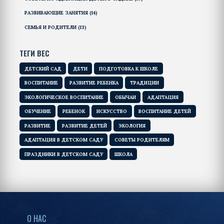
РАЗВИВАЮЩИЕ ЗАНЯТИЯ
(14)
СЕМЬЯ И РОДИТЕЛИ
(13)
ТЕГИ ВЕС
ДЕТСКИЙ САД
ДЕТИ
ПОДГОТОВКА К ШКОЛЕ
ВОСПИТАНИЕ
РАЗВИТИЕ РЕБЕНКА
ТРАДИЦИИ
ЭКОЛОГИЧЕСКОЕ ВОСПИТАНИЕ
ОБЫЧАИ
АДАПТАЦИЯ
ОБУЧЕНИЕ
РЕБЕНОК
ИСКУССТВО
ВОСПИТАНИЕ ДЕТЕЙ
РАЗВИТИЕ
РАЗВИТИЕ ДЕТЕЙ
ЭКОЛОГИЯ
АДАПТАЦИЯ В ДЕТСКОМ САДУ
СОВЕТЫ РОДИТЕЛЯМ
ПРАЗДНИКИ В ДЕТСКОМ САДУ
ШКОЛА
О НАС