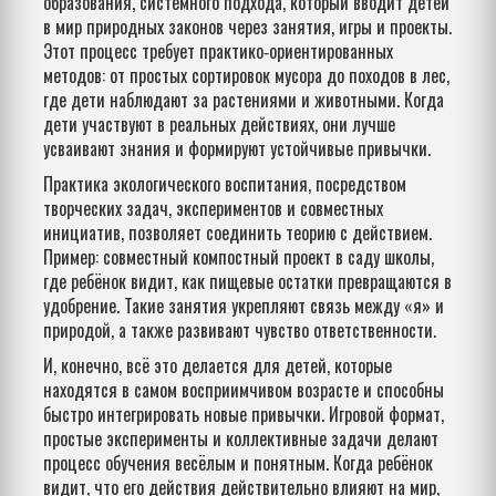
образования
,
системного подхода, который вводит детей
в мир природных законов через занятия, игры и проекты
.
Этот процесс требует практико‑ориентированных
методов: от простых сортировок мусора до походов в лес,
где дети наблюдают за растениями и животными. Когда
дети участвуют в реальных действиях, они лучше
усваивают знания и формируют устойчивые привычки.
Практика
экологического воспитания
,
посредством
творческих задач, экспериментов и совместных
инициатив
, позволяет соединить теорию с действием.
Пример: совместный компостный проект в саду школы,
где ребёнок видит, как пищевые остатки превращаются в
удобрение. Такие занятия укрепляют связь между «я» и
природой, а также развивают чувство ответственности.
И, конечно, всё это делается
для детей
,
которые
находятся в самом восприимчивом возрасте и способны
быстро интегрировать новые привычки
. Игровой формат,
простые эксперименты и коллективные задачи делают
процесс обучения весёлым и понятным. Когда ребёнок
видит, что его действия действительно влияют на мир,