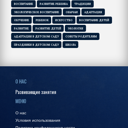
ВОСПИТАНИЕ
РАЗВИТИЕ РЕБЕНКА
ТРАДИЦИИ
ЭКОЛОГИЧЕСКОЕ ВОСПИТАНИЕ
ОБЫЧАИ
АДАПТАЦИЯ
ОБУЧЕНИЕ
РЕБЕНОК
ИСКУССТВО
ВОСПИТАНИЕ ДЕТЕЙ
РАЗВИТИЕ
РАЗВИТИЕ ДЕТЕЙ
ЭКОЛОГИЯ
АДАПТАЦИЯ В ДЕТСКОМ САДУ
СОВЕТЫ РОДИТЕЛЯМ
ПРАЗДНИКИ В ДЕТСКОМ САДУ
ШКОЛА
О НАС
Развивающие занятия
МЕНЮ
О нас
Условия использования
Политика конфиденциальности