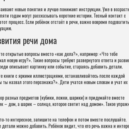
ваивают новые понятия и лучше понимают инструкции. Уже в возраст
пяти годам могут рассказывать короткие истории. Тесный контакт с
этот процесс. Если ребёнок отстаёт в речи, важно вовремя подхватит
уацию.
звития речи дома
те открытые вопросы вместо «как дела?», например: «Что тебе
ал новую игру?». Такие вопросы требуют развернутого ответа и разви
реди описывает картинку или событие, стараясь добавить детали.
те книги с яркими иллюстрациями, останавливайтесь после каждой
 ты назвал этого персонажа?». Дети учатся новым словам и учат их 
бор разных предметов (кубики, ложки, шарики) и придумайте вместе
ик – дом, а шарик – солнце, которое светит над домом». Такое упраж
то‑то интересное, запишите на телефон и потом вместе послушайте.
е детали можно добавить. Ребёнок видит, что его речь важна и интер