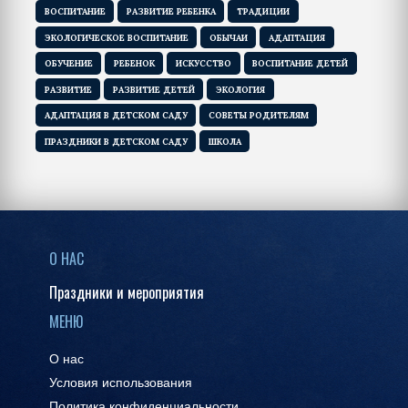
ВОСПИТАНИЕ
РАЗВИТИЕ РЕБЕНКА
ТРАДИЦИИ
ЭКОЛОГИЧЕСКОЕ ВОСПИТАНИЕ
ОБЫЧАИ
АДАПТАЦИЯ
ОБУЧЕНИЕ
РЕБЕНОК
ИСКУССТВО
ВОСПИТАНИЕ ДЕТЕЙ
РАЗВИТИЕ
РАЗВИТИЕ ДЕТЕЙ
ЭКОЛОГИЯ
АДАПТАЦИЯ В ДЕТСКОМ САДУ
СОВЕТЫ РОДИТЕЛЯМ
ПРАЗДНИКИ В ДЕТСКОМ САДУ
ШКОЛА
О НАС
Праздники и мероприятия
МЕНЮ
О нас
Условия использования
Политика конфиденциальности