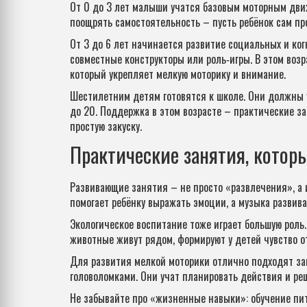
От 0 до 3 лет малыши учатся базовым моторным движе
поощрять самостоятельность – пусть ребёнок сам про
От 3 до 6 лет начинается развитие социальных и ког
совместные конструкторы или роль‑игры. В этом возр
который укрепляет мелкую моторику и внимание.
Шестилетним детям готовятся к школе. Они должны у
до 20. Поддержка в этом возрасте – практические за
простую закуску.
Практические занятия, котор
Развивающие занятия – не просто «развлечения», а
помогает ребёнку выражать эмоции, а музыка развива
Экологическое воспитание тоже играет большую роль.
животные живут рядом, формируют у детей чувство о
Для развития мелкой моторики отлично подходят за
головоломками. Они учат планировать действия и реш
Не забывайте про «жизненные навыки»: обучение пи