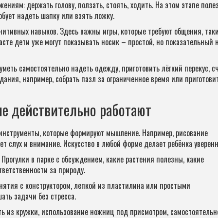
ниям: держать голову, ползать, стоять, ходить. На этом этапе поле
бует надеть шапку или взять ложку.
нитивных навыков. Здесь важны игры, которые требуют общения, таки
асте дети уже могут показывать носик – простой, но показательный 
меть самостоятельно надеть одежду, приготовить лёгкий перекус, с
дания, например, собрать пазл за ограниченное время или приготови
ые действительно работают
 инструменты, которые формируют мышление. Например, рисование
ет слух и внимание. Искусство в любой форме делает ребёнка уверенн
 Прогулки в парке с обсуждением, какие растения полезны, какие
тветственности за природу.
нятия с конструктором, лепкой из пластилина или простыми
ать задачи без стресса.
ть из кружки, использование ножниц под присмотром, самостоятельн