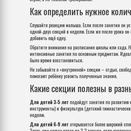
Как определить нужное колич
Слушайте реакцию малыша. Если после занятия он уст
одной‑двух секций в неделю. Если же после урока о
добавить ещё одну.
Обратите внимание на расписание школы или сада. Не
интенсивные занятия по основным предметам. Идеал
было время восстановиться.
Не забывайте о «внутренней» секции – отдых, свобод
помогают ребёнку усвоить полученные знания.
Какие секции полезны в разн
Для детей 3‑5 лет
подойдут занятия по развитию м
инструменты) и физкультура (детский гимнастический 
неделю.
Для детей 6‑9 лет
открывается более широкий спек
Здесь уже можно вести по 2‑3 секции, если расписан