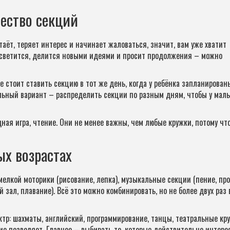
ество секций
аёт, теряет интерес и начинает жаловаться, значит, вам уже хватит
н светится, делится новыми идеями и просит продолжения – можно
 стоит ставить секцию в тот же день, когда у ребёнка запланирован
ьный вариант – распределить секции по разным дням, чтобы у мал
ная игра, чтение. Они не менее важны, чем любые кружки, потому чт
ых возрастах
елкой моторики (рисование, лепка), музыкальные секции (пение, пр
зал, плавание). Всё это можно комбинировать, но не более двух раз 
тр: шахматы, английский, программирование, танцы, театральные кр
ие позволяет. Главное – выбирать те, которые действительно интере