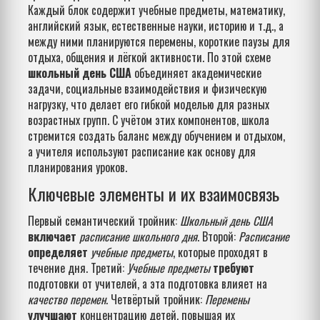
Каждый блок содержит
учебные предметы
,
математику,
английский язык, естественные науки, историю и т.д.
, а
между ними планируются
перемены
,
короткие паузы для
отдыха, общения и лёгкой активности
. По этой схеме
школьный день США
объединяет академические
задачи, социальные взаимодействия и физическую
нагрузку, что делает его гибкой моделью для разных
возрастных групп. С учётом этих компонентов, школа
стремится создать баланс между обучением и отдыхом,
а учителя используют расписание как основу для
планирования уроков.
Ключевые элементы и их взаимосвязь
Первый семантический тройник:
Школьный день США
включает
расписание школьного дня
. Второй:
Расписание
определяет
учебные предметы
, которые проходят в
течение дня. Третий:
Учебные предметы
требуют
подготовки от учителей, а эта подготовка влияет на
качество перемен
. Четвёртый тройник:
Перемены
улучшают
концентрацию детей, повышая их