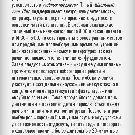
успеваемость в
учебных предметах
. Пятый:
Школьный
день США
поддерживает
внеурочную деятельность,
например, клубы и спорт, которые часто идут после
основной части расписания. В американских школах
типичный день начинается около 8:00 и заканчивается
в 14:30–15:00, но есть варианты с более ранним стартом
или продлённым послеобеденным временем. Утренний
блок часто посвящён «языку и литературе», так как
развитие навыков чтения считается фундаментом.
Затем следуют «математика» и «научные дисциплины»,
где учителя используют лабораторные работы и
интерактивные эксперименты. После обеда ученики
участвуют в «социальных науках» или «искусстве», а в
конце дня иногда практикуются «физкультура» или
«клубные занятия». Такая череда блоков делает день
динамичным и позволяет детям переключаться между
разными типами умственной нагрузки. Перемены играют
особую роль: короткие 5‑минутные паузы между уроками
дают возможность отдохнуть, выпить воды и поговорить
с одноклассниками, а более длительные 20‑минутные