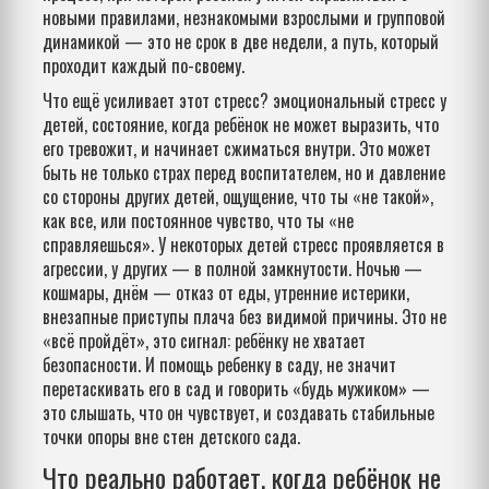
новыми правилами, незнакомыми взрослыми и групповой
динамикой
— это не срок в две недели, а путь, который
проходит каждый по-своему.
Что ещё усиливает этот стресс?
эмоциональный стресс у
детей
,
состояние, когда ребёнок не может выразить, что
его тревожит, и начинает сжиматься внутри
. Это может
быть не только страх перед воспитателем, но и давление
со стороны других детей, ощущение, что ты «не такой»,
как все, или постоянное чувство, что ты «не
справляешься». У некоторых детей стресс проявляется в
агрессии, у других — в полной замкнутости. Ночью —
кошмары, днём — отказ от еды, утренние истерики,
внезапные приступы плача без видимой причины. Это не
«всё пройдёт», это сигнал: ребёнку не хватает
безопасности. И
помощь ребенку в саду
,
не значит
перетаскивать его в сад и говорить «будь мужиком» —
это слышать, что он чувствует, и создавать стабильные
точки опоры вне стен детского сада
.
Что реально работает, когда ребёнок не