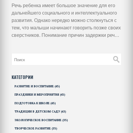
Речь ребенка имеет большое значение для его
дальнейшего социального и интеллектуального
развития. Однако нередко можно столкнуться с
тем, что малыши начинают говорить позже своих
сверстников. Понимание причин задержки речи и
знание методов, стимулирующих её развитие,
поможет родителям вовремя оказать нужную
поддержку. Эта статья расскажет о возможных
факторах, замедляющих развитие речи, и
предложит эффективные практики, которые
КАТЕГОРИИ
можно внедрить в повседневную жизнь.
РАЗВИТИЕ И ВОСПИТАНИЕ
(45)
ПРАЗДНИКИ И МЕРОПРИЯТИЯ
(45)
ПОДГОТОВКА К ШКОЛЕ
(45)
ТРАДИЦИИ В ДЕТСКОМ САДУ
(43)
ЭКОЛОГИЧЕСКОЕ ВОСПИТАНИЕ
(35)
ТВОРЧЕСКОЕ РАЗВИТИЕ
(35)