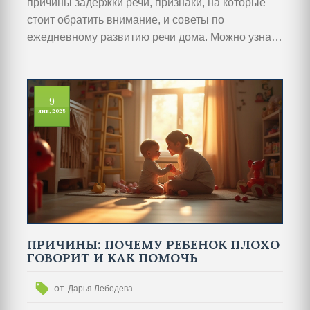
причины задержки речи, признаки, на которые
стоит обратить внимание, и советы по
ежедневному развитию речи дома. Можно узнать
о простых упражнениях, которые действительно
работают, и когда стоит обратиться к
специалисту. Всё максимально конкретно и
9
понятно, чтобы родители не тратили время на
янв, 2025
неэффективные методы.
ПРИЧИНЫ: ПОЧЕМУ РЕБЕНОК ПЛОХО
ГОВОРИТ И КАК ПОМОЧЬ
от
Дарья Лебедева