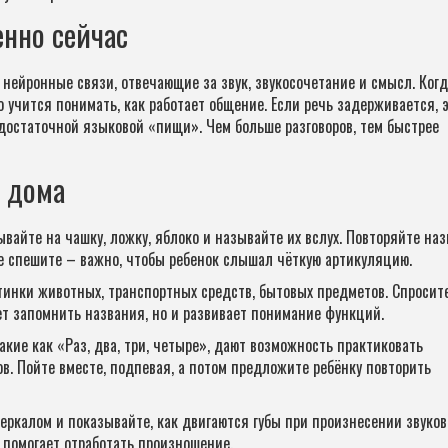
енно сейчас
 нейронные связи, отвечающие за звук, звукосочетание и смысл. Ког
учится понимать, как работает общение. Если речь задерживается, 
т достаточной языковой «пищи». Чем больше разговоров, тем быстрее
 дома
зывайте на чашку, ложку, яблоко и называйте их вслух. Повторяйте на
Не спешите – важно, чтобы ребенок слышал чёткую артикуляцию.
инки животных, транспортных средств, бытовых предметов. Спросите
ает запомнить названия, но и развивает понимание функций.
кие как «Раз, два, три, четыре», дают возможность практиковать
в. Пойте вместе, подпевая, а потом предложите ребёнку повторить
ркалом и показывайте, как двигаются губы при произнесении звуков
о помогает отработать произношение.