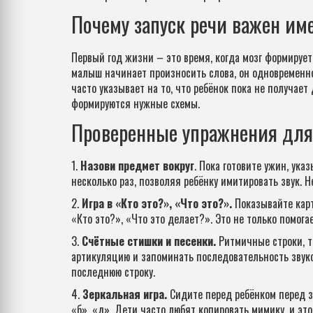
Почему запуск речи важен им
Первый год жизни – это время, когда мозг формирует
малыш начинает произносить слова, он одновременно 
часто указывает на то, что ребёнок пока не получае
формируются нужные схемы.
Проверенные упражнения для
1.
Назови предмет вокруг
. Пока готовите ужин, ука
несколько раз, позволяя ребёнку имитировать звук. 
2.
Игра в «Кто это?», «Что это?».
Показывайте карт
«Кто это?», «Что это делает?». Это не только помог
3.
Счётные стишки и песенки.
Ритмичные строки, та
артикуляцию и запоминать последовательность звуко
последнюю строку.
4.
Зеркальная игра.
Сидите перед ребёнком перед зе
«б», «д». Дети часто любят копировать мимику, и эт