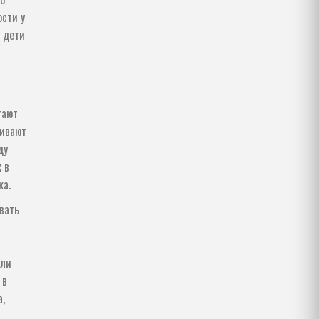
сти у
м дети
гают
чивают
ду
 в
ка.
вать
ыли
 в
,