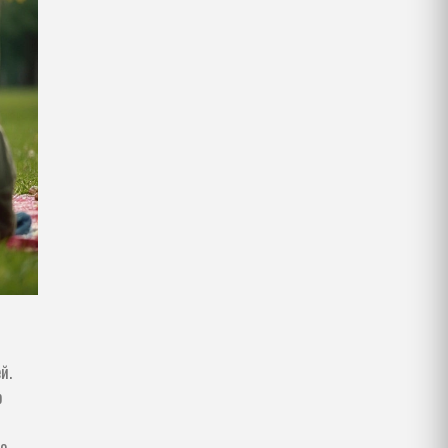
й.
ю
до