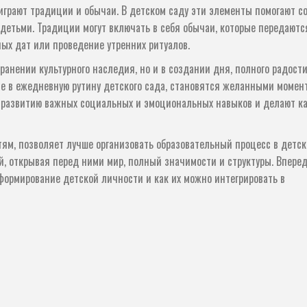
 играют традиции и обычаи. В детском саду эти элементы помогают с
етьми. Традиции могут включать в себя обычаи, которые передаютс
ных дат или проведение утренних ритуалов.
ранении культурного наследия, но и в создании дня, полного радости
е в ежедневную рутину детского сада, становятся желанными момен
т развитию важных социальных и эмоциональных навыков и делают 
тям, позволяет лучше организовать образовательный процесс в детс
, открывая перед ними мир, полный значимости и структуры. Впере
 формирование детской личности и как их можно интегрировать в