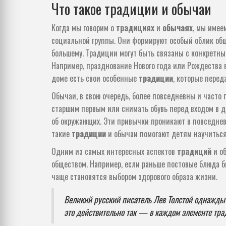
Что такое традиции и обычаи
Когда мы говорим о
традициях
и
обычаях
, мы имее
социальной группы. Они формируют особый облик общ
большему. Традиции могут быть связаны с конкретн
Например, празднование Нового года или Рождества 
доме есть свои особенные
традиции
, которые перед
Обычаи, в свою очередь, более повседневны и часто
старшим первым или снимать обувь перед входом в до
об окружающих. Эти привычки проникают в повседнев
такие
традиции
и обычаи помогают детям научиться
Одним из самых интересных аспектов
традиций
и об
обществом. Например, если раньше постовые блюда б
чаще становятся выбором здорового образа жизни.
Великий русский писатель Лев Толстой однажды с
это действительно так — в каждом элементе тра