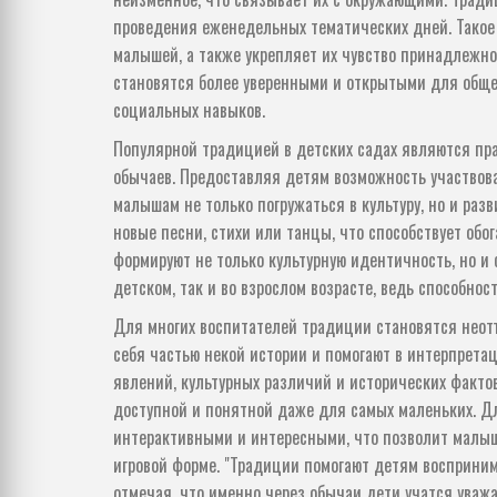
проведения еженедельных тематических дней. Такое
малышей, а также укрепляет их чувство принадлежно
становятся более уверенными и открытыми для общен
социальных навыков.
Популярной традицией в детских садах являются пр
обычаев. Предоставляя детям возможность участвова
малышам не только погружаться в культуру, но и раз
новые песни, стихи или танцы, что способствует об
формируют не только культурную идентичность, но и 
детском, так и во взрослом возрасте, ведь способно
Для многих воспитателей традиции становятся неот
себя частью некой истории и помогают в интерпрета
явлений, культурных различий и исторических факто
доступной и понятной даже для самых маленьких. Д
интерактивными и интересными, что позволит малыша
игровой форме. "Традиции помогают детям восприним
отмечая, что именно через обычаи дети учатся уваж