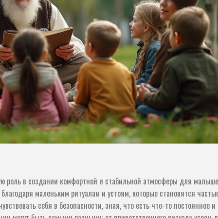
ую роль в создании комфортной и стабильной атмосферы для малыше
благодаря маленьким ритуалам и устоям, которые становятся часть
вствовать себя в безопасности, зная, что есть что-то постоянное и
ции могут быть самыми разными: от приветственного ритуала утром 