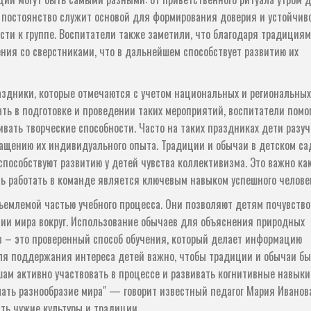
 постоянство служит основой для формирования доверия и устойчиво
сти к группе. Воспитатели также заметили, что благодаря традиция
ия со сверстниками, что в дальнейшем способствует развитию их
аздники, которые отмечаются с учетом национальных и региональных
ть в подготовке и проведении таких мероприятий, воспитатели помо
вивать творческие способности. Часто на таких праздниках дети разу
огащению их индивидуального опыта. Традиции и обычаи в детском са
способствуют развитию у детей чувства коллективизма. Это важно как
сть работать в команде является ключевым навыком успешного челове
ъемлемой частью учебного процесса. Они позволяют детям почувство
ции мира вокруг. Использование обычаев для объяснения природных
в – это проверенный способ обучения, который делает информацию
ля поддержания интереса детей важно, чтобы традиции и обычаи б
м активно участвовать в процессе и развивать когнитивные навыки
ать разнообразие мира" — говорит известный педагог Мария Иванова
ать чужие культуры и традиции.