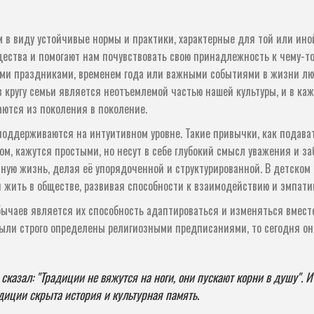
м в виду устойчивые нормы и практики, характерные для той или ино
ества и помогают нам почувствовать свою принадлежность к чему-т
ыми праздниками, временем года или важными событиями в жизни лю
в кругу семьи является неотъемлемой частью нашей культуры, и в ка
аются из поколения в поколение.
 поддерживаются на интуитивном уровне. Такие привычки, как подава
м, кажутся простыми, но несут в себе глубокий смысл уважения и з
ную жизнь, делая её упорядоченной и структурированной. В детском
 жить в обществе, развивая способности к взаимодействию и эмпати
ычаев является их способность адаптироваться и изменяться вмест
ыли строго определены религиозными предписаниями, то сегодня он
казал: "Традиции не вяжутся на ноги, они пускают корни в душу". И
диции скрыта история и культурная память.