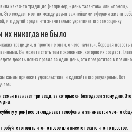
новила какая-то традиция (например, «день талантов» или «помощь
ма. Это создаст мостик между двумя важнейшими сферами жизни ребе
ой, и в другой среде, что значительно укрепляет его самооценку.
и их никогда не было
каких традиций, я просто не знаю, с чего начать». Хорошая новость в
енными. Вы можете стать тем поколением, которое их создаст. Глав
ведете десять новых правил за один день, это превратится в повинно
вам самим приносит удовольствие, и сделайте его регулярным. Вот
учаев:
 семьи называет три вещи, за которые он благодарен этому дню. Это
е дни.
в субботу утром) все откладывают телефоны и занимаются чем-то общ
 пробуйте готовить что-то новое или вместе пеките что-то простое.