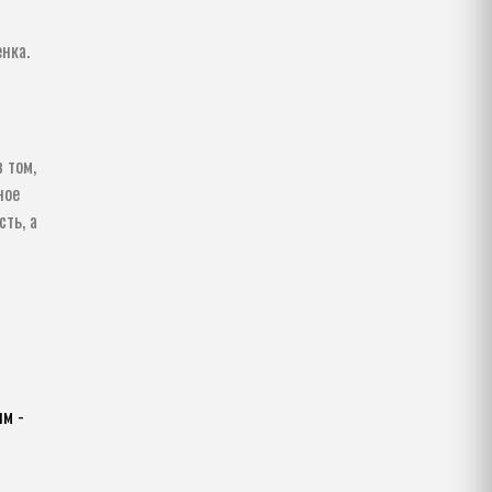
нка.
 том,
ное
сть, а
им -