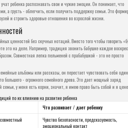
учат ребенка распознавать свои и чужие эмоции. Он понимает, что
ми, а грусть - облегчить, если получить поддержку семьи. Это форми
рузей и строить здоровые отношения во взрослой жизни.
нностей
йных ценностей без скучных нотаций. Вместо того чтобы говорить «б
те это на деле. Например, традиция звонить бабушке каждое воскре
бразом. Совместная лепка пельменей с прабабушкой - это не просто
 семейные альбомы или рассказы, он перестает чувствовать себя оди
-то большего - огромного семейного древа. Это дает мощный заряд
й семьи, у меня есть корни, значит, я имею право быть собой и я цене
иций по их влиянию на развитие ребенка
Что развивает / дает ребенку
 совместный
Чувство безопасности, предсказуемость,
эмоциональный контакт