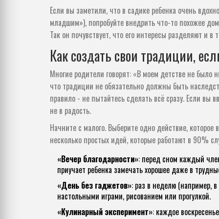
Если вы заметили, что в садике ребенка очень вдох
младшим»), попробуйте внедрить что-то похожее до
Так он почувствует, что его интересы разделяют и в т
Как создать свои традиции, есл
Многие родители говорят: «В моем детстве не было ни
что традиции не обязательно должны быть наследств
правило - не пытайтесь сделать всё сразу. Если вы в
не в радость.
Начните с малого. Выберите одно действие, которое 
несколько простых идей, которые работают в 90% сл
«Вечер благодарности»
: перед сном каждый член
приучает ребенка замечать хорошее даже в трудны
«День без гаджетов»
: раз в неделю (например, 
настольными играми, рисованием или прогулкой.
«Кулинарный эксперимент»
: каждое воскресенье