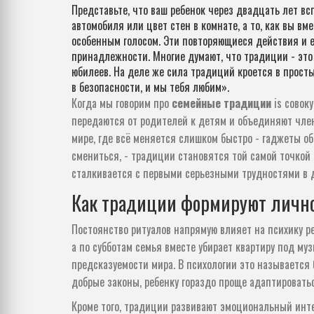
Представьте, что ваш ребенок через двадцать лет всп
автомобиля или цвет стен в комнате, а то, как вы вм
особенным голосом. Эти повторяющиеся действия и е
принадлежности. Многие думают, что традиции - это
юбилеев. На деле же сила традиций кроется в просты
в безопасности, и мы тебя любим».
Когда мы говорим про
семейные традиции
is
совок
передаются от родителей к детям и объединяют чле
мире, где всё меняется слишком быстро - гаджеты о
смениться, - традиции становятся той самой точкой
сталкивается с первыми серьезными трудностями в д
Как традиции формируют лично
Постоянство ритуалов напрямую влияет на
психику р
а по субботам семья вместе убирает квартиру под му
предсказуемости мира. В психологии это называется 
добрые законы, ребенку гораздо проще адаптировать
Кроме того, традиции развивают
эмоциональный инт