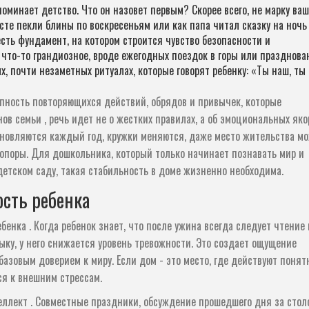
оминает детство. Что он назовет первым? Скорее всего, не марку ваш
есте пекли блины по воскресеньям или как папа читал сказку на ночь
сть фундамент, на котором строится чувство безопасности и
 что-то грандиозное, вроде ежегодных поездок в горы или празднова
х, почти незаметных ритуалах, которые говорят ребенку: «Ты наш, ты
упность повторяющихся действий, обрядов и привычек, которые
нов семьи
, речь идет не о жестких правилах, а об эмоциональных яко
бновляются каждый год, кружки меняются, даже место жительства м
 опоры. Для дошкольника, который только начинает познавать мир и
етском саду, такая стабильность в доме жизненно необходима.
сть ребенка
ебенка
. Когда ребенок знает, что после ужина всегда следует чтение 
зыку, у него снижается уровень тревожности. Это создает ощущение
базовым доверием к миру. Если дом - это место, где действуют понят
ся к внешним стрессам.
еллект
. Совместные праздники, обсуждение прошедшего дня за стол