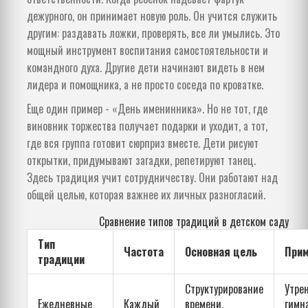
дежурного, он принимает новую роль. Он учится служить
другим: раздавать ложки, проверять, все ли умылись. Это
мощный инструмент воспитания самостоятельности и
командного духа. Другие дети начинают видеть в нем
лидера и помощника, а не просто соседа по кроватке.
Еще один пример - «День именинника». Но не тот, где
виновник торжества получает подарки и уходит, а тот,
где вся группа готовит сюрприз вместе. Дети рисуют
открытки, придумывают загадки, репетируют танец.
Здесь традиция учит сотрудничеству. Они работают над
общей целью, которая важнее их личных разногласий.
Сравнение типов традиций в детском саду
Тип
Частота
Основная цель
При
традиции
Структурирование
Утре
Ежедневные
Каждый
времени,
гимн