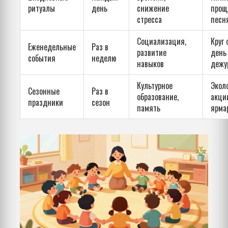
ритуалы
день
снижение
прощ
стресса
песн
Социализация,
Круг
Еженедельные
Раз в
развитие
день
события
неделю
навыков
дежу
Культурное
Экол
Сезонные
Раз в
образование,
акци
праздники
сезон
память
ярма