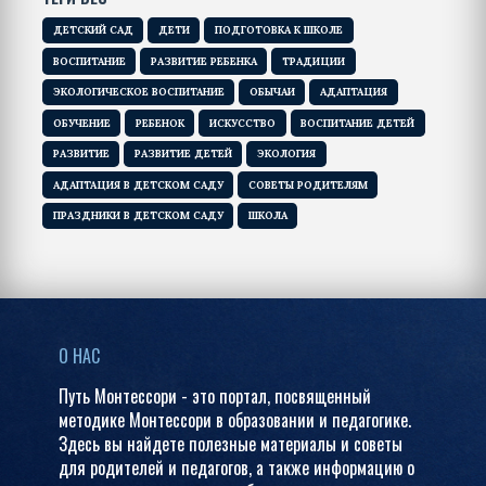
ДЕТСКИЙ САД
ДЕТИ
ПОДГОТОВКА К ШКОЛЕ
ВОСПИТАНИЕ
РАЗВИТИЕ РЕБЕНКА
ТРАДИЦИИ
ЭКОЛОГИЧЕСКОЕ ВОСПИТАНИЕ
ОБЫЧАИ
АДАПТАЦИЯ
ОБУЧЕНИЕ
РЕБЕНОК
ИСКУССТВО
ВОСПИТАНИЕ ДЕТЕЙ
РАЗВИТИЕ
РАЗВИТИЕ ДЕТЕЙ
ЭКОЛОГИЯ
АДАПТАЦИЯ В ДЕТСКОМ САДУ
СОВЕТЫ РОДИТЕЛЯМ
ПРАЗДНИКИ В ДЕТСКОМ САДУ
ШКОЛА
О НАС
Путь Монтессори - это портал, посвященный
методике Монтессори в образовании и педагогике.
Здесь вы найдете полезные материалы и советы
для родителей и педагогов, а также информацию о