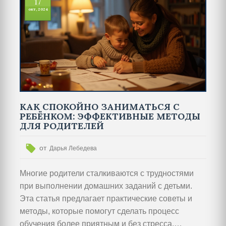
17
использовать различные методы, чтобы сделать
окт, 2024
обучение веселым и увлекательным для детей.
Подумайте о важности безопасности и
комфорта, пока дети раскрывают свой
потенциал.
КАК СПОКОЙНО ЗАНИМАТЬСЯ С
РЕБЁНКОМ: ЭФФЕКТИВНЫЕ МЕТОДЫ
ДЛЯ РОДИТЕЛЕЙ
от
Дарья Лебедева
Многие родители сталкиваются с трудностями
при выполнении домашних заданий с детьми.
Эта статья предлагает практические советы и
методы, которые помогут сделать процесс
обучения более приятным и без стресса.