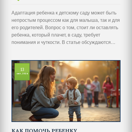
Адаптация ребенка к детскому саду может быть
непростым процессом как для малыша, так и для
его родителей. Вопрос о том, стоит ли оставлять
ребенка, который плачет, в саду, требует
понимания и чуткости. В статье обсуждаются
психологические аспекты, стратегии и
практические советы, которые помогут
родителям и воспитателям справляться с этой
13
сложной ситуацией. Также рассматриваются
окт, 2024
случаи, когда плач может быть сигналом
серьезных проблем, на которые стоит обратить
внимание.
КАК ПОМОЧЬ РЕБЕНКУ