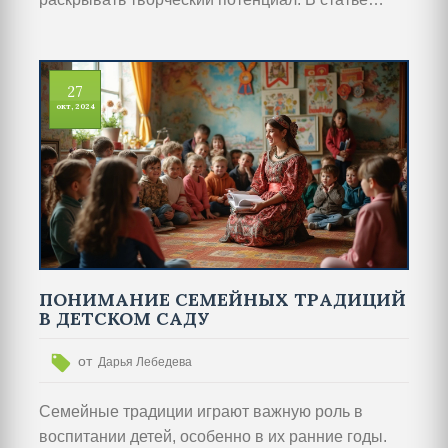
рассматриваются различные форматы таких
мероприятий, включая игры, мастер-классы и
тематические праздники. Мы также поделимся
27
полезными советами по организации таких
окт, 2024
активностей, чтобы они приносили
максимальную пользу и радость для детей.
ПОНИМАНИЕ СЕМЕЙНЫХ ТРАДИЦИЙ
В ДЕТСКОМ САДУ
от
Дарья Лебедева
Семейные традиции играют важную роль в
воспитании детей, особенно в их ранние годы.