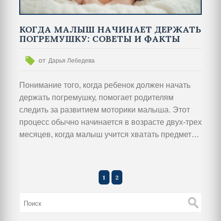
КОГДА МАЛЫШ НАЧИНАЕТ ДЕРЖАТЬ
ПОГРЕМУШКУ: СОВЕТЫ И ФАКТЫ
от
Дарья Лебедева
Понимание того, когда ребенок должен начать
держать погремушку, помогает родителям
следить за развитием моторики малыша. Этот
процесс обычно начинается в возрасте двух-трех
месяцев, когда малыш учится хватать предметы
и координировать движения рук. Правильно
выбранная погремушка стимулирует зрительное
и тактильное восприятие, а также поддерживает
1
2
развитие детского интереса к новым играм.
Важно помнить, что каждый ребенок развивается
в своем ритме, и родителям стоит поддерживать
своих малышей в этом процессе. В статье