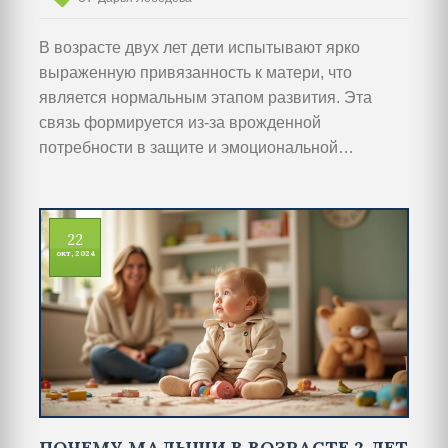
В возрасте двух лет дети испытывают ярко
выраженную привязанность к матери, что
является нормальным этапом развития. Эта
связь формируется из-за врожденной
потребности в защите и эмоциональной
безопасности. В статье рассматриваются
причины подобной привязанности, а также
методы поддержки и содействия развитию
22
самостоятельности ребенка. Предлагаются
окт, 2024
простые занятия, способствующие укреплению
уверенности и снижению страха разлуки
малышей. Читатели узнают полезные советы и
факты о том, как лучше всего поддержать
маленького исследователя на пути к
независимости.
ПОЧЕМУ МАЛЫШИ В ВОЗРАСТЕ 2 ЛЕТ