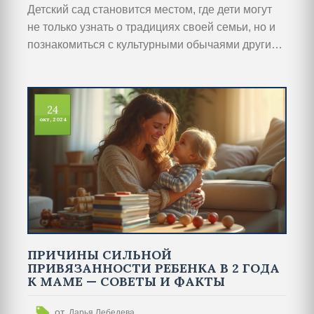
Детский сад становится местом, где дети могут
не только узнать о традициях своей семьи, но и
познакомиться с культурными обычаями других
семей. Чтобы понять важность традиций,
родители и воспитатели должны делиться
знанием о том, как они формируются, каковы их
24
значения и каким образом они поддерживают
окт, 2024
связь между поколениями. В статье
рассмотрены способы интеграции семейных
традиций в детский сад, а также их значение для
гармоничного развития детей.
ПРИЧИНЫ СИЛЬНОЙ
ПРИВЯЗАННОСТИ РЕБЕНКА В 2 ГОДА
К МАМЕ — СОВЕТЫ И ФАКТЫ
от
Дарья Лебедева