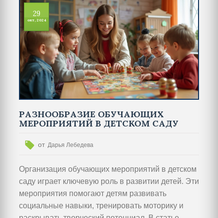
переработке отходов, участие в экологических
29
акциях и изучение окружающей среды. Родители
окт, 2024
и педагоги играют ключевую роль в привитии
детям таких ценностей, обеспечивая их будущее
как активных и заботливых граждан. Обучение
экологическим принципам с юного возраста
способствует формированию экологически
грамотного поведения на протяжении всей
жизни.
РАЗНООБРАЗИЕ ОБУЧАЮЩИХ
МЕРОПРИЯТИЙ В ДЕТСКОМ САДУ
от
Дарья Лебедева
Организация обучающих мероприятий в детском
саду играет ключевую роль в развитии детей. Эти
мероприятия помогают детям развивать
социальные навыки, тренировать моторику и
раскрывать творческий потенциал. В статье