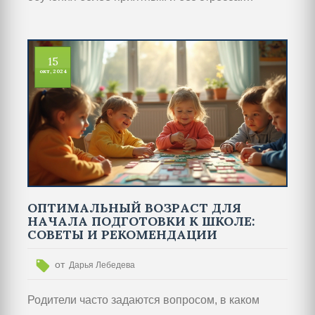
Исследуются общие ошибки и предлагаются
решения, которые помогут улучшить
взаимопонимание и результаты. Вы узнаете, как
15
создать комфортную атмосферу для занятий и
окт, 2024
избежать эмоциональных нагрузок.
ОПТИМАЛЬНЫЙ ВОЗРАСТ ДЛЯ
НАЧАЛА ПОДГОТОВКИ К ШКОЛЕ:
СОВЕТЫ И РЕКОМЕНДАЦИИ
от
Дарья Лебедева
Родители часто задаются вопросом, в каком