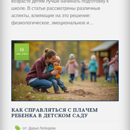
возрасте детям лучше начинать подготовку к
школе. В статье рассмотрены различные
аспекты, влияющие на это решение:
физиологическое, эмоциональное и
интеллектуальное развитие ребенка. Также
представлены советы специалистов и
ожидаемые трудности, с которыми можно
14
столкнуться на этом пути. Узнайте, как выбрать
окт, 2024
правильный момент, чтобы процесс обучения
стал легким и приятным.
КАК СПРАВЛЯТЬСЯ С ПЛАЧЕМ
РЕБЕНКА В ДЕТСКОМ САДУ
от
Дарья Лебедева