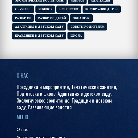
ЭКОЛОГИЧЕСКОЕ ВОСПИТАНИЕ
ОБЫЧАИ
АДАПТАЦИЯ
ОБУЧЕНИЕ
РЕБЕНОК
ИСКУССТВО
ВОСПИТАНИЕ ДЕТЕЙ
РАЗВИТИЕ
РАЗВИТИЕ ДЕТЕЙ
ЭКОЛОГИЯ
АДАПТАЦИЯ В ДЕТСКОМ САДУ
СОВЕТЫ РОДИТЕЛЯМ
ПРАЗДНИКИ В ДЕТСКОМ САДУ
ШКОЛА
О НАС
Праздники и мероприятия, Тематические занятия,
Подготовка к школе, Адаптация в детском саду,
Экологическое воспитание, Традиции в детском
саду, Развивающие занятия
МЕНЮ
О нас
Условия использования