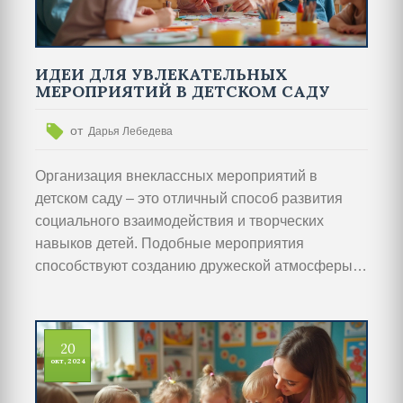
ИДЕИ ДЛЯ УВЛЕКАТЕЛЬНЫХ
МЕРОПРИЯТИЙ В ДЕТСКОМ САДУ
от
Дарья Лебедева
Организация внеклассных мероприятий в
детском саду – это отличный способ развития
социального взаимодействия и творческих
навыков детей. Подобные мероприятия
способствуют созданию дружеской атмосферы,
помогают детям узнать что-то новое и
приобрести полезные навыки. В статье
представлены идеи таких мероприятий, включая
20
развивающие игры и творческие мастер-классы.
окт, 2024
Также даются советы по организации, чтобы
каждый праздник стал ярким и запоминающимся.