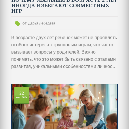
ИНОГДА ИЗБЕГАЮТ СОВМЕСТНЫХ
ИГР
от
Дарья Лебедева
В возрасте двух лет ребенок может не проявлять
особого интереса к групповым играм, что часто
вызывает вопросы у родителей. Важно
понимать, что это может быть связано с этапами
развития, уникальными особенностями личности
или временными трудностями в общении. В
статье рассматриваются возможные причины
отсутствия интереса к играм с другими детьми,
22
предлагаются советы и рекомендации для
окт, 2024
родителей, желающих помочь своему ребенку.
Развитие навыков социализации на ранних
этапах играет ключевую роль в формировании
уверенности и комфортного общения в будущем.