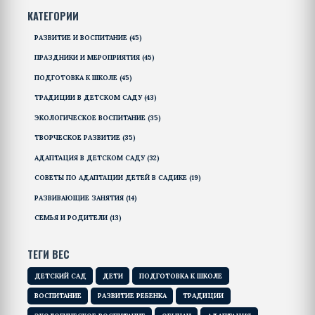
КАТЕГОРИИ
представлены полезные советы и рекомендации
по выбору и использованию первых
РАЗВИТИЕ И ВОСПИТАНИЕ
(45)
развивающих игрушек.
ПРАЗДНИКИ И МЕРОПРИЯТИЯ
(45)
ПОДГОТОВКА К ШКОЛЕ
(45)
ТРАДИЦИИ В ДЕТСКОМ САДУ
(43)
ЭКОЛОГИЧЕСКОЕ ВОСПИТАНИЕ
(35)
ТВОРЧЕСКОЕ РАЗВИТИЕ
(35)
АДАПТАЦИЯ В ДЕТСКОМ САДУ
(32)
СОВЕТЫ ПО АДАПТАЦИИ ДЕТЕЙ В САДИКЕ
(19)
РАЗВИВАЮЩИЕ ЗАНЯТИЯ
(14)
СЕМЬЯ И РОДИТЕЛИ
(13)
ТЕГИ ВЕС
ДЕТСКИЙ САД
ДЕТИ
ПОДГОТОВКА К ШКОЛЕ
ВОСПИТАНИЕ
РАЗВИТИЕ РЕБЕНКА
ТРАДИЦИИ