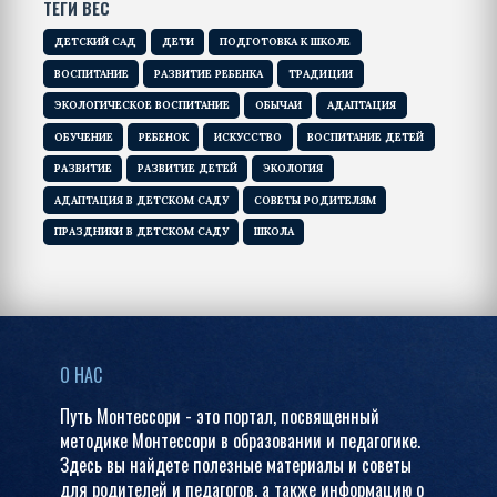
ТЕГИ ВЕС
ДЕТСКИЙ САД
ДЕТИ
ПОДГОТОВКА К ШКОЛЕ
ВОСПИТАНИЕ
РАЗВИТИЕ РЕБЕНКА
ТРАДИЦИИ
ЭКОЛОГИЧЕСКОЕ ВОСПИТАНИЕ
ОБЫЧАИ
АДАПТАЦИЯ
ОБУЧЕНИЕ
РЕБЕНОК
ИСКУССТВО
ВОСПИТАНИЕ ДЕТЕЙ
РАЗВИТИЕ
РАЗВИТИЕ ДЕТЕЙ
ЭКОЛОГИЯ
АДАПТАЦИЯ В ДЕТСКОМ САДУ
СОВЕТЫ РОДИТЕЛЯМ
ПРАЗДНИКИ В ДЕТСКОМ САДУ
ШКОЛА
О НАС
Путь Монтессори - это портал, посвященный
методике Монтессори в образовании и педагогике.
Здесь вы найдете полезные материалы и советы
для родителей и педагогов, а также информацию о