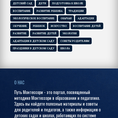
ДЕТСКИЙ САД
ДЕТИ
ПОДГОТОВКА К ШКОЛЕ
ВОСПИТАНИЕ
РАЗВИТИЕ РЕБЕНКА
ТРАДИЦИИ
ЭКОЛОГИЧЕСКОЕ ВОСПИТАНИЕ
ОБЫЧАИ
АДАПТАЦИЯ
ОБУЧЕНИЕ
РЕБЕНОК
ИСКУССТВО
ВОСПИТАНИЕ ДЕТЕЙ
РАЗВИТИЕ
РАЗВИТИЕ ДЕТЕЙ
ЭКОЛОГИЯ
АДАПТАЦИЯ В ДЕТСКОМ САДУ
СОВЕТЫ РОДИТЕЛЯМ
ПРАЗДНИКИ В ДЕТСКОМ САДУ
ШКОЛА
О НАС
Путь Монтессори - это портал, посвященный
методике Монтессори в образовании и педагогике.
Здесь вы найдете полезные материалы и советы
для родителей и педагогов, а также информацию о
детских садах и школах, работающих по системе