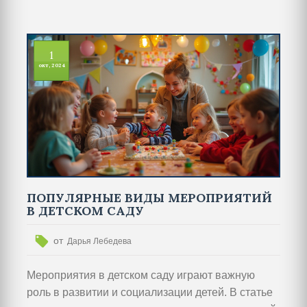
помогают детям узнать что-то новое и
приобрести полезные навыки. В статье
представлены идеи таких мероприятий, включая
1
развивающие игры и творческие мастер-классы.
окт, 2024
Также даются советы по организации, чтобы
каждый праздник стал ярким и запоминающимся.
ПОПУЛЯРНЫЕ ВИДЫ МЕРОПРИЯТИЙ
В ДЕТСКОМ САДУ
от
Дарья Лебедева
Мероприятия в детском саду играют важную
роль в развитии и социализации детей. В статье