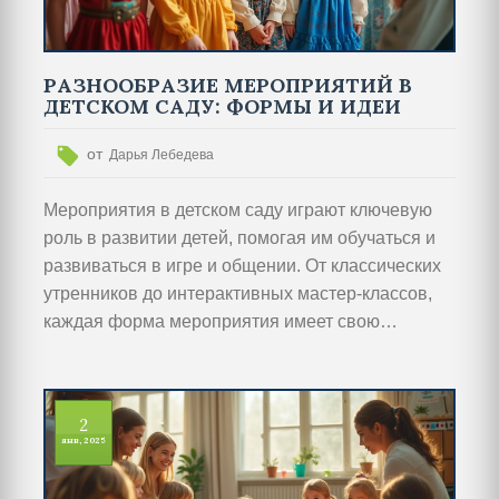
РАЗНООБРАЗИЕ МЕРОПРИЯТИЙ В
ДЕТСКОМ САДУ: ФОРМЫ И ИДЕИ
от
Дарья Лебедева
Мероприятия в детском саду играют ключевую
роль в развитии детей, помогая им обучаться и
развиваться в игре и общении. От классических
утренников до интерактивных мастер-классов,
каждая форма мероприятия имеет свою
уникальную значимость. В статье
рассматриваются различные виды мероприятий,
подчеркиваются их особенности и важность для
2
всестороннего развития детей. Также
янв, 2025
предоставлены советы по организации и
поддержанию интереса детей. Особое внимание