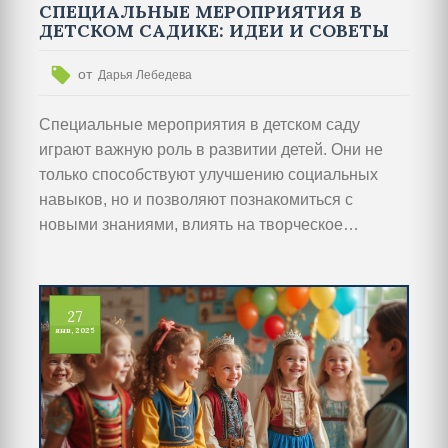
СПЕЦИАЛЬНЫЕ МЕРОПРИЯТИЯ В
ДЕТСКОМ САДИКЕ: ИДЕИ И СОВЕТЫ
от
Дарья Лебедева
Специальные мероприятия в детском саду
играют важную роль в развитии детей. Они не
только способствуют улучшению социальных
навыков, но и позволяют познакомиться с
новыми знаниями, влиять на творческое
мышление и укреплять командный дух. В статье
представлены различные виды праздников,
адаптированные к детскому возрасту и
27
интересам. Также даны полезные советы для
янв, 2025
проведения мероприятий, которые сделают их
запоминающимися и уникальными.