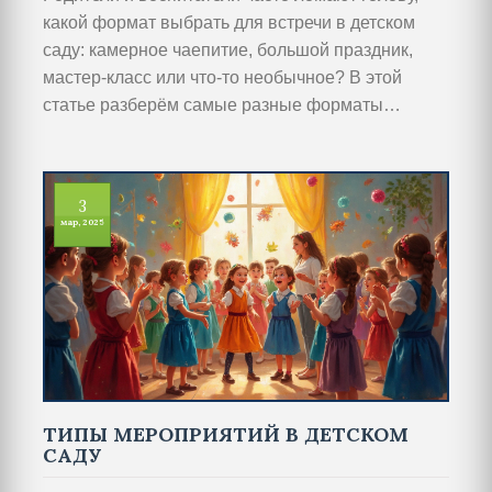
какой формат выбрать для встречи в детском
саду: камерное чаепитие, большой праздник,
мастер-класс или что-то необычное? В этой
статье разберём самые разные форматы
детсадовских мероприятий, их плюсы и минусы,
сложности в организации и полезные советы для
удачного проведения. Поговорим о том, что
3
нравится детям, что удобно взрослым и как
мар, 2025
соединить желания обеих сторон. Вы узнаете,
как организовать встречу, чтобы она не
превратилась в формальность, а запомнилась и
детям, и взрослым.
ТИПЫ МЕРОПРИЯТИЙ В ДЕТСКОМ
САДУ