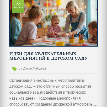
22
различные типы игр для детского сада и их
окт, 2024
польза для развития малышей. Предложенные
идеи помогут педагогам организовать
увлекательные и полезные мероприятия.
ИДЕИ ДЛЯ УВЛЕКАТЕЛЬНЫХ
МЕРОПРИЯТИЙ В ДЕТСКОМ САДУ
от
Дарья Лебедева
Организация внеклассных мероприятий в
детском саду – это отличный способ развития
социального взаимодействия и творческих
навыков детей. Подобные мероприятия
способствуют созданию дружеской атмосферы,