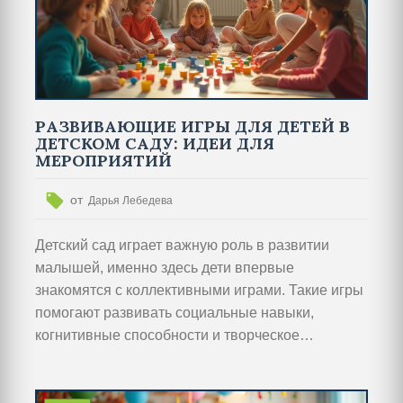
уделено тому, как эти занятия способствуют
социализации и формированию у детей
представлений об окружающем мире.
РАЗВИВАЮЩИЕ ИГРЫ ДЛЯ ДЕТЕЙ В
ДЕТСКОМ САДУ: ИДЕИ ДЛЯ
МЕРОПРИЯТИЙ
от
Дарья Лебедева
Детский сад играет важную роль в развитии
малышей, именно здесь дети впервые
знакомятся с коллективными играми. Такие игры
помогают развивать социальные навыки,
когнитивные способности и творческое
мышление. Важно выбирать разнообразные
виды игр, чтобы интерес детей к обучению
оставался высоким. В статье рассматриваются