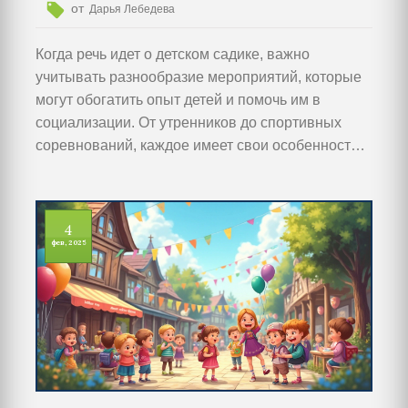
от
Дарья Лебедева
Когда речь идет о детском садике, важно
учитывать разнообразие мероприятий, которые
могут обогатить опыт детей и помочь им в
социализации. От утренников до спортивных
соревнований, каждое имеет свои особенности и
плюсы. В этой статье мы расскажем о разных
видах детских мероприятий и о том, как они
влияют на развитие и обучение малышей. Наши
4
советы помогут организовать незабываемые
фев, 2025
праздники в детсаду, которые понравятся как
детям, так и воспитателям. Вы узнаете, как
сделать мероприятия не только весёлыми, но и
поучительными.