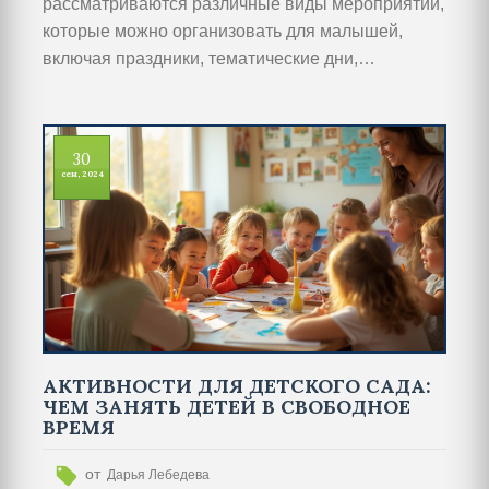
рассматриваются различные виды мероприятий,
которые можно организовать для малышей,
включая праздники, тематические дни,
спортивные соревнования, музыкальные
выступления и мастер-классы. Не забываем о
важности участия родителей и педагогов для
30
создания незабываемой атмосферы.
сен, 2024
АКТИВНОСТИ ДЛЯ ДЕТСКОГО САДА:
ЧЕМ ЗАНЯТЬ ДЕТЕЙ В СВОБОДНОЕ
ВРЕМЯ
от
Дарья Лебедева