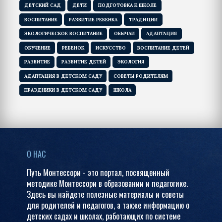
ДЕТСКИЙ САД
ДЕТИ
ПОДГОТОВКА К ШКОЛЕ
ВОСПИТАНИЕ
РАЗВИТИЕ РЕБЕНКА
ТРАДИЦИИ
ЭКОЛОГИЧЕСКОЕ ВОСПИТАНИЕ
ОБЫЧАИ
АДАПТАЦИЯ
ОБУЧЕНИЕ
РЕБЕНОК
ИСКУССТВО
ВОСПИТАНИЕ ДЕТЕЙ
РАЗВИТИЕ
РАЗВИТИЕ ДЕТЕЙ
ЭКОЛОГИЯ
АДАПТАЦИЯ В ДЕТСКОМ САДУ
СОВЕТЫ РОДИТЕЛЯМ
ПРАЗДНИКИ В ДЕТСКОМ САДУ
ШКОЛА
О НАС
Путь Монтессори - это портал, посвященный
методике Монтессори в образовании и педагогике.
Здесь вы найдете полезные материалы и советы
для родителей и педагогов, а также информацию о
детских садах и школах, работающих по системе