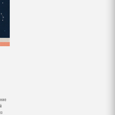
ение
й
ез