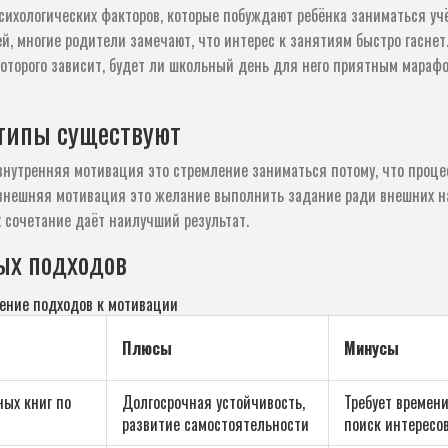
сихологических факторов, которые побуждают ребёнка заниматься уч
ей
, многие родители замечают, что интерес к занятиям быстро гаснет
которого зависит, будет ли школьный день для него приятным мараф
 типы существуют
внутренняя мотивация
это стремление заниматься потому, что проце
внешняя мотивация
это желание выполнить задание ради внешних н
их сочетание даёт наилучший результат.
ых подходов
ение подходов к мотивации
Плюсы
Минусы
ных книг по
Долгосрочная устойчивость,
Требует времени
развитие самостоятельности
поиск интересо