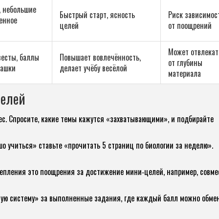
, небольшие
Быстрый старт, ясность
Риск зависимос
енное
целей
от поощрений
Может отвлекат
весты, баллы
Повышает вовлечённость,
от глубины
машки
делает учёбу весёлой
материала
телей
ес. Спросите, какие темы кажутся «захватывающими», и подбирайте
шо учиться» ставьте «прочитать 5 страниц по биологии за неделю».
репления
это поощрения за достижение мини‑целей, например, совм
ьную систему» за выполненные задания, где каждый балл можно обме