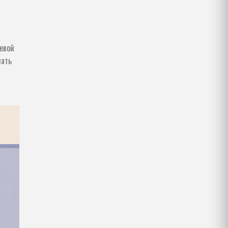
чевой
чать