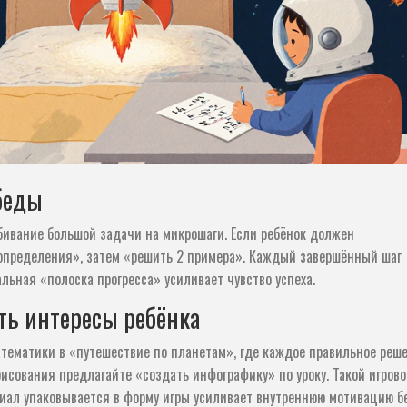
беды
ивание большой задачи на микрошаги. Если ребёнок должен
 определения», затем «решить 2 примера». Каждый завершённый шаг
льная «полоска прогресса» усиливает чувство успеха.
ать интересы ребёнка
атематики в «путешествие по планетам», где каждое правильное реш
исования предлагайте «создать инфографику» по уроку. Такой
игрово
риал упаковывается в форму игры
усиливает внутреннюю мотивацию б