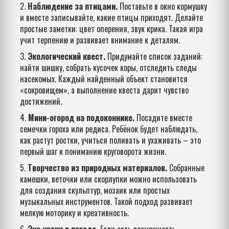
2.
Наблюдение за птицами.
Поставьте в окно кормушку
и вместе записывайте, какие птицы приходят. Делайте
простые заметки: цвет оперения, звук крика. Такая игра
учит терпению и развивает внимание к деталям.
3.
Экологический квест.
Придумайте список заданий:
найти шишку, собрать кусочек коры, отследить следы
насекомых. Каждый найденный объект становится
«сокровищем», а выполнение квеста дарит чувство
достижений.
4.
Мини-огород на подоконнике.
Посадите вместе
семечки гороха или редиса. Ребёнок будет наблюдать,
как растут ростки, учиться поливать и ухаживать – это
первый шаг к пониманию круговорота жизни.
5.
Творчество из природных материалов.
Собранные
камешки, веточки или скорлупки можно использовать
для создания скульптур, мозаик или простых
музыкальных инструментов. Такой подход развивает
мелкую моторику и креативность.