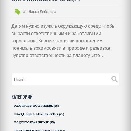
от
Дарья Лебедева
Детям нужно изучать окружающую среду, чтобы
вырасти ответственными и заботливыми
взрослыми. Знание экологии помогает им
понимать взаимосвязи в природе и развивает
чувство ответственности за планету. Это
способствует развитию критического мышления
и практических навыков на основе наблюдений и
экспериментов. Такие знания делают детей
более устойчивыми перед экологическими
вызовами XXI века.
КАТЕГОРИИ
РАЗВИТИЕ И ВОСПИТАНИЕ
(45)
ПРАЗДНИКИ И МЕРОПРИЯТИЯ
(45)
ПОДГОТОВКА К ШКОЛЕ
(45)
ТРАДИЦИИ В ДЕТСКОМ САДУ
(43)