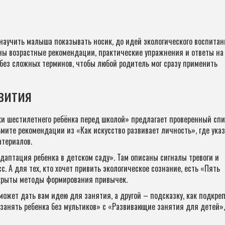
 научить малыша показывать носик, до идей экологического воспитан
аны возрастные рекомендации, практические упражнения и ответы на
без сложных терминов, чтобы любой родитель мог сразу применить
вития
ки шестилетнего ребёнка перед школой» предлагает проверенный спи
ьмите рекомендации из «Как искусство развивает личность», где ука
атериалов.
адаптация ребенка в детском саду». Там описаны сигналы тревоги и
с. А для тех, кто хочет привить экологическое сознание, есть «Пять
скрыты методы формирования привычек.
может дать вам идею для занятия, а другой – подсказку, как подкре
 занять ребенка без мультиков» с «Развивающие занятия для детей»,