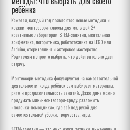
методы: что выбрать для своего
ребёнка
Кажется, каждый год появляются новые методики и
кружки: монтессори-классы для малышей 2+,
креативные лаборатории, STEM-занятия, ментальная
арифметика, логоритмика, робототехника на LEGO или
Arduino, сторителлинг и актерское мастерство.
Родителям непросто выбрать, что действительно даст
отдачу.
Монтессори-методика фокусируется на самостоятельной
деятельности, когда ребёнок сам выбирает материалы,
ритм и продолжительность занятий. Даже дома можно
придумать мини-монтессори-среду: разложить
«полочки-помощники», где всё под рукой для
самостоятельной уборки, творчества, игры.
STEM-занятия — это микс науки, техники, инженерии и