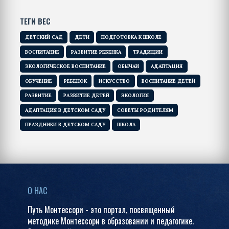
ТЕГИ ВЕС
ДЕТСКИЙ САД
ДЕТИ
ПОДГОТОВКА К ШКОЛЕ
ВОСПИТАНИЕ
РАЗВИТИЕ РЕБЕНКА
ТРАДИЦИИ
ЭКОЛОГИЧЕСКОЕ ВОСПИТАНИЕ
ОБЫЧАИ
АДАПТАЦИЯ
ОБУЧЕНИЕ
РЕБЕНОК
ИСКУССТВО
ВОСПИТАНИЕ ДЕТЕЙ
РАЗВИТИЕ
РАЗВИТИЕ ДЕТЕЙ
ЭКОЛОГИЯ
АДАПТАЦИЯ В ДЕТСКОМ САДУ
СОВЕТЫ РОДИТЕЛЯМ
ПРАЗДНИКИ В ДЕТСКОМ САДУ
ШКОЛА
О НАС
Путь Монтессори - это портал, посвященный
методике Монтессори в образовании и педагогике.