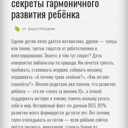
секреты гармоничного
развития ребёнка
от
Дарья Лебедева
Одним детям легко даётся математика, другим — танцы
или пение, третьи тащатся от робототехники и
конструирования. Знаете, в чём тут секрет? Дети
невероятно любопытны по природе. Им хочется трогать,
пробовать, сталкивать игрушки, собирать мозаику,
спрашивать: «А почему трава зелёная?», «Как летают
самолёты?». Многие родители уже поняли, что развитие
ребёнка — это не «гонка за ранним IQ», а способ
поддержать интерес к новому, помочь малышу узнать
себя и мир. Интересный факт: по данным ВОЗ, 80%
развития мозга формируется до пяти лет. Вот почему
глупо откладывать на потом — если ребёнок сейчас
рвётся рисовать динозавров, строить башни из