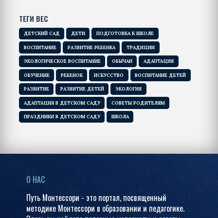
ТЕГИ ВЕС
ДЕТСКИЙ САД
ДЕТИ
ПОДГОТОВКА К ШКОЛЕ
ВОСПИТАНИЕ
РАЗВИТИЕ РЕБЕНКА
ТРАДИЦИИ
ЭКОЛОГИЧЕСКОЕ ВОСПИТАНИЕ
ОБЫЧАИ
АДАПТАЦИЯ
ОБУЧЕНИЕ
РЕБЕНОК
ИСКУССТВО
ВОСПИТАНИЕ ДЕТЕЙ
РАЗВИТИЕ
РАЗВИТИЕ ДЕТЕЙ
ЭКОЛОГИЯ
АДАПТАЦИЯ В ДЕТСКОМ САДУ
СОВЕТЫ РОДИТЕЛЯМ
ПРАЗДНИКИ В ДЕТСКОМ САДУ
ШКОЛА
О НАС
Путь Монтессори - это портал, посвященный
методике Монтессори в образовании и педагогике.