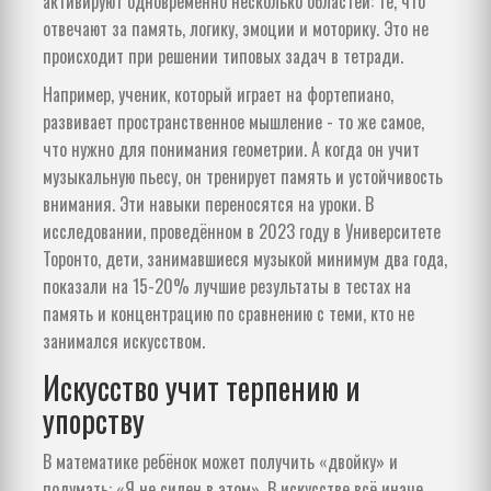
активируют одновременно несколько областей: те, что
отвечают за память, логику, эмоции и моторику. Это не
происходит при решении типовых задач в тетради.
Например, ученик, который играет на фортепиано,
развивает пространственное мышление - то же самое,
что нужно для понимания геометрии. А когда он учит
музыкальную пьесу, он тренирует память и устойчивость
внимания. Эти навыки переносятся на уроки. В
исследовании, проведённом в 2023 году в Университете
Торонто, дети, занимавшиеся музыкой минимум два года,
показали на 15-20% лучшие результаты в тестах на
память и концентрацию по сравнению с теми, кто не
занимался искусством.
Искусство учит терпению и
упорству
В математике ребёнок может получить «двойку» и
подумать: «Я не силен в этом». В искусстве всё иначе.