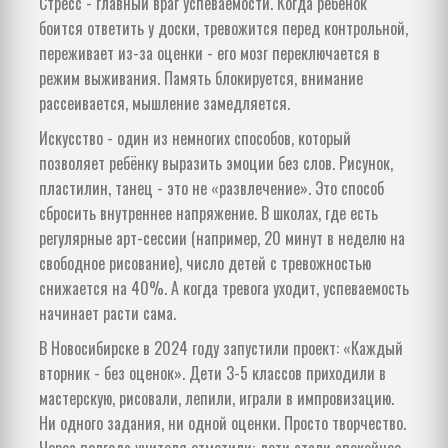
Стресс - главный враг успеваемости. Когда ребёнок
боится ответить у доски, тревожится перед контрольной,
переживает из-за оценки - его мозг переключается в
режим выживания. Память блокируется, внимание
рассеивается, мышление замедляется.
Искусство - один из немногих способов, который
позволяет ребёнку выразить эмоции без слов. Рисунок,
пластилин, танец - это не «развлечение». Это способ
сбросить внутреннее напряжение. В школах, где есть
регулярные арт-сессии (например, 20 минут в неделю на
свободное рисование), число детей с тревожностью
снижается на 40%. А когда тревога уходит, успеваемость
начинает расти сама.
В Новосибирске в 2024 году запустили проект: «Каждый
вторник - без оценок». Дети 3-5 классов приходили в
мастерскую, рисовали, лепили, играли в импровизацию.
Ни одного задания, ни одной оценки. Просто творчество.
Через полгода учителя отметили: дети стали спокойнее,