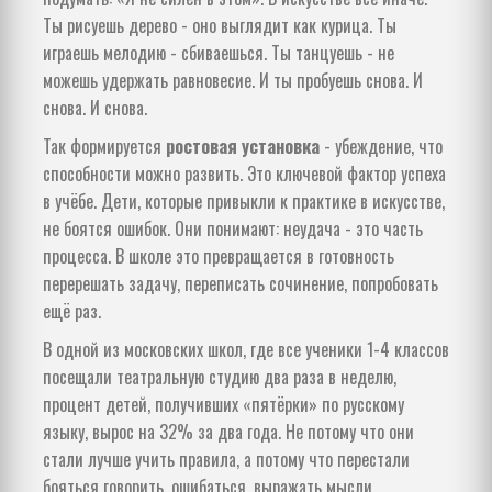
Ты рисуешь дерево - оно выглядит как курица. Ты
играешь мелодию - сбиваешься. Ты танцуешь - не
можешь удержать равновесие. И ты пробуешь снова. И
снова. И снова.
Так формируется
ростовая установка
- убеждение, что
способности можно развить. Это ключевой фактор успеха
в учёбе. Дети, которые привыкли к практике в искусстве,
не боятся ошибок. Они понимают: неудача - это часть
процесса. В школе это превращается в готовность
перерешать задачу, переписать сочинение, попробовать
ещё раз.
В одной из московских школ, где все ученики 1-4 классов
посещали театральную студию два раза в неделю,
процент детей, получивших «пятёрки» по русскому
языку, вырос на 32% за два года. Не потому что они
стали лучше учить правила, а потому что перестали
бояться говорить, ошибаться, выражать мысли.